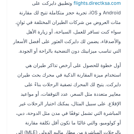
flights.directksa.com
وتطبيق دايركت على
Android و iOS، تجربة حجز متكاملة تتيح لك مقارنة
مئات العروض من شركات الطيران المختلفة في ثوانٍ.
سواء كنت تسافر للعمل، السياحة، أو زيارة الأهل
والأصدقاء، يضمن لك دايركت العثور على أفضل الأسعار
التي تناسب ميزانيتك دون التضحية بالراحة أو الجودة.
أول خطوة للحصول على أرخص تذاكر طيران هي
استخدام ميزة المقارنة الذكية في محرك بحث طيران
دايركت. يتيح لك المحرك تصفية الرحلات بناءً على
معايير متعددة مثل السعر، عدد التوقفات، أو مواعيد
الإقلاع. على سبيل المثال، يمكنك اختيار الرحلات غير
المباشرة التي تشمل توقفًا في مدن مثل الدوحة، دبي،
أو كولومبو، والتي غالبًا ما تكون أقل تكلفة مقارنة
بالرحلات المباشرة من مطار ماليه الدولي (MLE) إلى