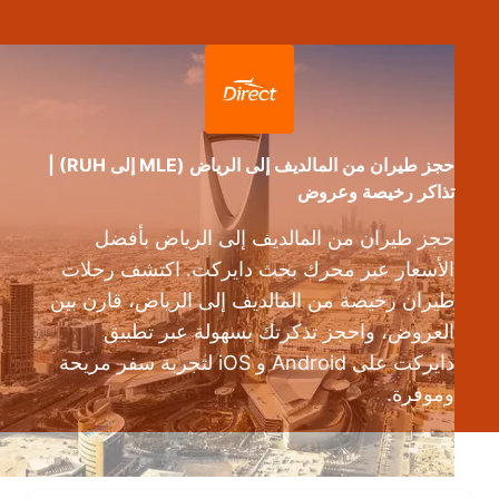
حجز طيران من المالديف إلى الرياض (MLE إلى RUH) |
تذاكر رخيصة وعروض
حجز طيران من المالديف إلى الرياض بأفضل
الأسعار عبر محرك بحث دايركت. اكتشف رحلات
طيران رخيصة من المالديف إلى الرياض، قارن بين
العروض، واحجز تذكرتك بسهولة عبر تطبيق
دايركت على Android و iOS لتجربة سفر مريحة
وموفرة.