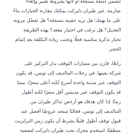
تتضمن أمتعة مسجلة أو لأنها بشروط تغيير وإلغاء
صارمة. عبر طيران دايركت يمكنك مقارنة الخيارات بناءً
على ما يهمك: هل تريد حقيبة مسجلة؟ هل تفضّل مرونة
التعديل؟ هل ترغب في اختيار مقعد؟ بهذه الطريقة
تختار تذكرة مناسبة فعلًا وتجنب زيادة التكلفة بعد إتمام
الحجز.
رابعًا، قارن بين مسارات التوقف بدل التركيز على
شركة بعينها. في رحلات المالديف إلى تونس، قد يكون
التوقف عبر مدينة واحدة أسرع لكنه أعلى سعرًا، بينما
قد يكون التوقف عبر مدينتين أقل سعرًا لكنه أطول
زمنًا. إذا كان هدفك هو أرخص تذاكر طيران من
المالديف إلى تونس، فغالبًا ستجد عروضًا أفضل عند
قبول توقف أطول قليلًا بشرط أن يكون زمن الترانزيت
منطقيًا. استخدم محرك بحث طيران دايركت لتصفية