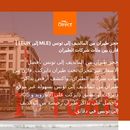
حجز طيران من المالديف إلى تونس (MLE إلى TUN) |
قارن بين مئات شركات الطيران
حجز طيران من المالديف إلى تونس بأفضل
الأسعار عبر محرك بحث طيران دايركت. قارن بين
مئات شركات الطيران، واكتشف أرخص تذاكر
طيران من المالديف إلى تونس بسهولة عبر موقع
دايركت أو تطبيق دايركت على الأندرويد و iOS،
واحصل على تذاكر طيران رخيصة من المالديف
إلى تونس في دقائق.