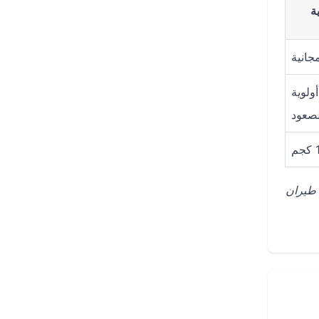
ة
جانية
أولوية
لصعود
 طيران