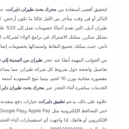
لتحقيق أقصى استفادة من
محرك بحث طيران دايركت
، حا
الباكر أو في وقت متأخر من الليل غالبًا ما تكون أرخص.
طيران أديل، التي تقدم أحيانًا خصومات تصل إلى 20% على رحلات الذهاب والعودة عند الحجز عبر
بشكل متكرر، يمكنك الاشتراك في برامج الولاء لشركات ال
ناس، حيث يمكنك تجميع النقاط واستبدالها بخصومات إضاف
من الجوانب المهمة أيضًا عند حجز
طيران من المدينة إلى ت
تفاصيل واضحة حول شروط كل شركة طيران، مما يساعدك ع
الخدمات مباشرة أثناء الحجز عبر
محرك بحث طيران داير
علاوة على ذلك، يدعم
تطبيق دايركت
خيارات دفع متعددة تن
الإلكتروني أو هاتفك. إذا واجهت أي استفسارات أثناء الحج