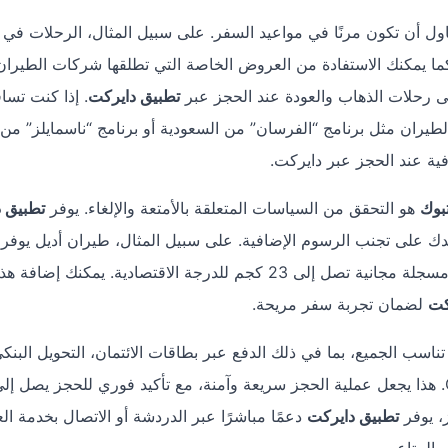
ول أن تكون مرنًا في مواعيد السفر. على سبيل المثال، الرحلات في 
 كما يمكنك الاستفادة من العروض الخاصة التي تطلقها شركات الطيرا
تطبيق دايركت
. إذا كنت تسا
طيران مثل برنامج “الفرسان” من السعودية أو برنامج “ناسمايلز” من
ية عند الحجز عبر دايركت.
بوك
هو التحقق من السياسات المتعلقة بالأمتعة والإلغاء. يوفر
تطبيق 
لى تجنب الرسوم الإضافية. على سبيل المثال، طيران أديل يوفر 
مقصورة مجانية بوزن 10 كجم، بينما تتيح السعودية أمتعة مسجلة مجانية تصل إلى 23 كجم للدرجة الاقتصادية. يمكنك إضافة 
كت
لضمان تجربة سفر مريحة.
اسب الجميع، بما في ذلك الدفع عبر بطاقات الائتمان، التحويل البنكي
حتى المحافظ الإلكترونية مثل Apple Pay وGoogle Pay. هذا يجعل عملية الحجز سريعة وآمنة، مع تأكيد فوري للحجز ي
ز، يوفر
تطبيق دايركت
دعمًا مباشرًا عبر الدردشة أو الاتصال بخدمة الع