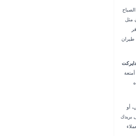
الصباح
ن مثل
فر
 طيران
دايركت
أمتعة
هذه
، أو
صل إلى بريدك
ملاء