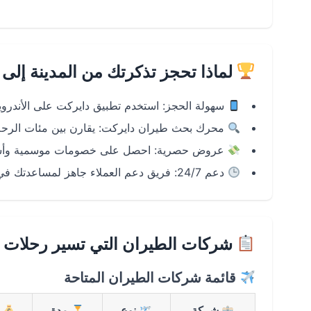
لماذا تحجز تذكرتك من المدينة إلى
سهولة الحجز: استخدم تطبيق دايركت على الأندرويد وiOS لإتمام الحجز في ثو
محرك بحث طيران دايركت: يقارن بين مئات الرحلا
عروض حصرية: احصل على خصومات موسمية وأسعا
دعم 24/7: فريق دعم العملاء جاهز لمساعدتك في أي وقت.
شركات الطيران التي تسير رحلات ال
قائمة شركات الطيران المتاحة
شركة
نوع
مدة
م