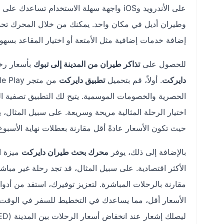
على الأندرويد وiOS واجهة سهلة الاستخدام
وطيران أديل في مكان واحد. يمكنك من خلال المحرك تحديد 
إضافة خدمات إضافية مثل الأمتعة أو اختيار المقاعد بسهول
للحصول على
تذاكر طيران من المدينة إلى تبوك
بأسعار رخي
دايركت
. أولاً، قم بتحميل
تطبيق دايركت
الحصرية والخصومات الموسمية. يتيح لك التطبيق تصفية الر
اختيار الرحلة المثالية مريحة وسريعة. على سبيل المثال، يم
حيث تكون الأسعار عادةً أقل مقارنة بعطلات نهاية الأسبوع
بالإضافة إلى ذلك، يوفر
محرك بحث طيران دايركت
ميزة ال
مقارنة بالرحلات المباشرة. لتعزيز توفيرك، استفد من أدوا
الأسعار أقل، مما يساعدك في التخطيط للسفر في الوقت ال
ليصلك إشعار عند انخفاض أسعار الرحلات بين المدينة (MED) وتبوك (TUU).