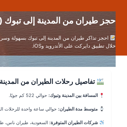
حجز طيران من المدينة إلى تبوك (MED إلى TUU) | عروض حجوزات طيران
احجز تذاكر طيران من المدينة إلى تبوك بسهولة وسر
خلال تطبيق دايركت على الأندرويد وiOS.
تفاصيل رحلات الطيران من المدينة 
المسافة بين المدينة وتبوك:
حوالي 522 كم جويًا.
متوسط مدة الطيران:
حوالي ساعة واحدة للرحلات الم
شركات الطيران المتوفرة:
السعودية، طيران ناس، طير