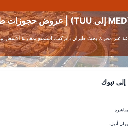
عة عبر محرك بحث طيران دايركت. استمتع بمقارنة الأسعار 
إلى تبوك
باشرة.
ان أديل.