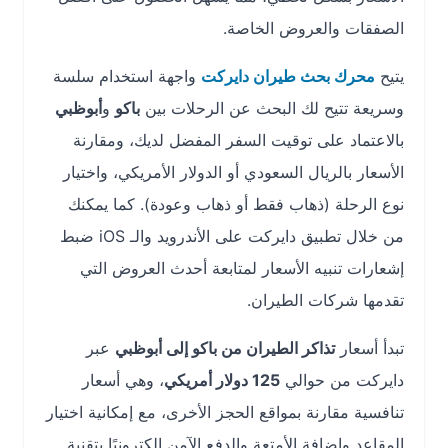
الصفقات والعروض الخاصة.
يتيح
محرك بحث طيران دايركت
واجهة استخدام سلسة
وسريعة تتيح لك البحث عن الرحلات بين
باكو
و
أبوظبي
بالاعتماد على توقيت السفر المفضل لديك، ومقارنة
الأسعار بالريال السعودي أو الدولار الأمريكي، واختيار
نوع الرحلة (ذهاب فقط أو ذهاب وعودة). كما يمكنك
من خلال تطبيق دايركت على الأندرويد والـ iOS ضبط
إشعارات تنبيه الأسعار لمتابعة أحدث العروض التي
تقدمها شركات الطيران.
تبدأ أسعار
تذاكر الطيران من باكو إلى أبوظبي
عبر
دايركت من حوالي
125 دولار أمريكي
، وهي أسعار
تنافسية مقارنة بمواقع الحجز الأخرى، مع إمكانية اختيار
المقاعد وإضافة الأمتعة والدفع الآمن إلكترونيًا بتقنية