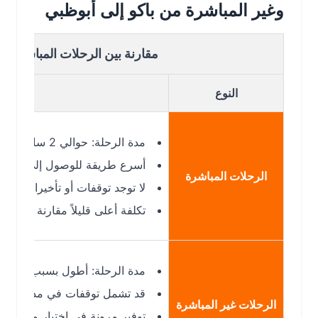
وغير المباشرة من باكو إلى أبوظبي
مقارنة بين الرحلات المباشرة وغير ال
النوع
مدة الرحلة: حوالي 2 ساعات 55 دقيقة. :contentReference[oaicite:12]{index=12}
أسرع طريقة للوصول إلى أبوظبي من ب
الرحلات المباشرة
لا توجد توقفات أو تأخيرات إضافية من
تكلفة أعلى قليلاً مقارنة بالرحلات غير 
مدة الرحلة: أطول بسبب التوقف أو تغي
قد تشمل توقفات في مدن أخرى (مثلاً 
الرحلات غير المباشرة
توفير مرونة في اختيار مواعيد الرحلا