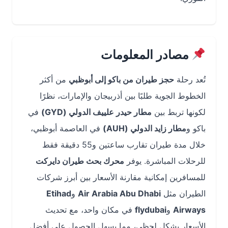
مصادر المعلومات
تُعد رحلة
حجز طيران من باكو إلى أبوظبي
من أكثر
الخطوط الجوية طلبًا بين أذربيجان والإمارات، نظرًا
لكونها تربط بين
مطار حيدر علييف الدولي (GYD)
في
باكو و
مطار زايد الدولي (AUH)
في العاصمة أبوظبي،
خلال مدة طيران تقارب ساعتين و55 دقيقة فقط
للرحلات المباشرة. يوفر
محرك بحث طيران دايركت
للمسافرين إمكانية مقارنة الأسعار بين أبرز شركات
الطيران مثل
Air Arabia Abu Dhabi
و
Etihad
Airways
و
flydubai
في مكان واحد، مع تحديث
الأسعار بشكل لحظي، مما يسهل الحصول على أفضل