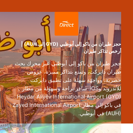
حجز طيران من باكو إلى أبوظبي (GYD إلى AUH) |
أرخص تذاكر طيران
حجز طيران من باكو إلى أبوظبي عبر محرك بحث
طيران دايركت، وتمتع بتذاكر مميزة، عروض
حصرية، وواجهّة سهلة على تطبيق دايركت
للأندرويد وiOS. سافر براحة وسهولة من مطار
Heydar Aliyev International Airport (GYD)
في باكو إلى مطار Zayed International Airport
(AUH) في أبوظبي.