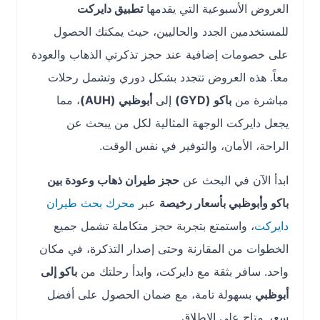
العروض الأسبوعية التي يقدمها
تطبيق دايركت
للمستخدمين الجدد والحاليين، حيث يمكنك الحصول
على خصومات إضافية عند حجز تذكرتي الذهاب والعودة
معاً. هذه العروض تتجدد بشكل دوري وتشمل رحلات
مباشرة من
باكو (GYD)
إلى
أبوظبي (AUH)
، مما
يجعل دايركت الوجهة المثالية لكل من يبحث عن
الراحة، الأمان، والتوفير في نفس الوقت.
ابدأ الآن في البحث عن
حجز طيران ذهاب وعودة بين
باكو وأبوظبي بأسعار رخيصة
عبر
محرك بحث طيران
دايركت
، واستمتع بتجربة حجز متكاملة تشمل جميع
الخطوات من المقارنة وحتى إصدار التذكرة، في مكان
واحد. سافر بثقة مع دايركت، وابدأ رحلتك من
باكو إلى
أبوظبي
بسهولة تامة، مع ضمان الحصول على أفضل
سعر متاح على الإطلاق.