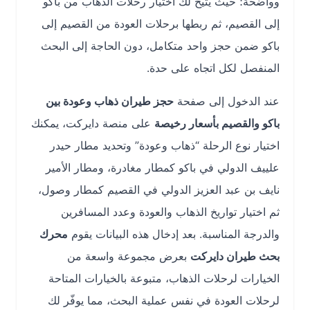
وواضحة؛ حيث يتيح لك اختيار رحلات الذهاب من باكو
إلى القصيم، ثم ربطها برحلات العودة من القصيم إلى
باكو ضمن حجز واحد متكامل، دون الحاجة إلى البحث
المنفصل لكل اتجاه على حدة.
عند الدخول إلى صفحة
حجز طيران ذهاب وعودة بين
باكو والقصيم بأسعار رخيصة
على منصة دايركت، يمكنك
اختيار نوع الرحلة “ذهاب وعودة” وتحديد مطار حيدر
علييف الدولي في باكو كمطار مغادرة، ومطار الأمير
نايف بن عبد العزيز الدولي في القصيم كمطار وصول،
ثم اختيار تواريخ الذهاب والعودة وعدد المسافرين
والدرجة المناسبة. بعد إدخال هذه البيانات يقوم
محرك
بحث طيران دايركت
بعرض مجموعة واسعة من
الخيارات لرحلات الذهاب، متبوعة بالخيارات المتاحة
لرحلات العودة في نفس عملية البحث، مما يوفّر لك