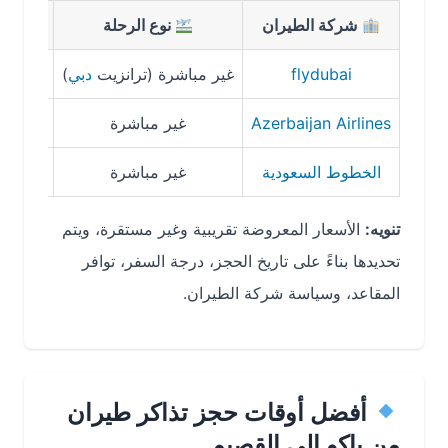
شركة الطيران
نوع الرحلة
مدة ال
flydubai
غير مباشرة (ترانزيت
دبي
)
7 ساعات و40 دقيقة
Azerbaijan Airlines
غير مباشرة
10 ساعات و20 دقيقة
الخطوط السعودية
غير مباشرة
9 ساعات تقريباً
تنويه:
الأسعار المعروضة تقريبية وغير مستقرة، ويتم
تحديدها بناءً على تاريخ الحجز، درجة السفر، توافر
المقاعد، وسياسة شركة الطيران.
أفضل أوقات حجز تذاكر طيران
من باكو إلى القصيم