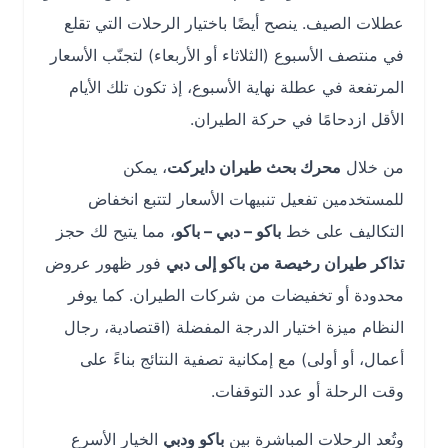
عطلات الصيف. ينصح أيضًا باختيار الرحلات التي تقلع
في منتصف الأسبوع (الثلاثاء أو الأربعاء) لتجنّب الأسعار
المرتفعة في عطلة نهاية الأسبوع، إذ تكون تلك الأيام
الأقل ازدحامًا في حركة الطيران.
من خلال
محرك بحث طيران دايركت
، يمكن
للمستخدمين تفعيل تنبيهات الأسعار لتتبع انخفاض
التكاليف على خط
باكو – دبي – باكو
، مما يتيح لك حجز
تذاكر طيران رخيصة من باكو إلى دبي
فور ظهور عروض
محدودة أو تخفيضات من شركات الطيران. كما يوفر
النظام ميزة اختيار الدرجة المفضلة (اقتصادية، رجال
أعمال، أو أولى) مع إمكانية تصفية النتائج بناءً على
وقت الرحلة أو عدد التوقفات.
وتُعد الرحلات المباشرة بين
باكو ودبي
الخيار الأسرع