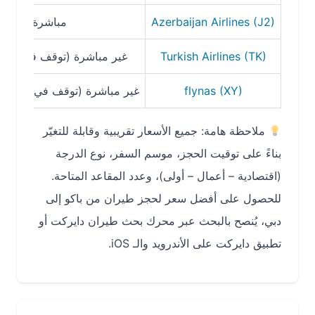
Azerbaijan Airlines (J2)
مباشرة
Turkish Airlines (TK)
غير مباشرة (توقف في إسطنبول)
flynas (XY)
غير مباشرة (توقف في
الرياض
أو جد
ملاحظة هامة: جميع الأسعار تقريبية وقابلة للتغيّر
بناءً على توقيت الحجز، موسم السفر، نوع الدرجة
(اقتصادية – أعمال – أولى)، وعدد المقاعد المتاحة.
للحصول على أفضل سعر لحجز طيران من باكو إلى
دبي، يُنصح بالبحث عبر محرك بحث طيران دايركت أو
تطبيق دايركت على الأندرويد والـ iOS.