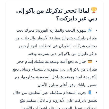
لماذا تحجز تذكرتك من باكو إلى
دبي عبر دايركت؟
سهولة البحث والمقارنة الفورية: محرك بحث
طيران دايركت يتيح لك مقارنة الأسعار والرحلات من
مختلف شركات الطيران في لحظات، لتجد أرخص
تذاكر طيران من باكو إلى دبي بسرعة ودقة.
خيارات دفع آمنة ومتعددة: يمكنك إتمام حجز
طيران من باكو إلى دبي بسهولة باستخدام وسائل دفع
إلكترونية آمنة ومعتمدة داخل السعودية وخارجها، مع
تشفير بياناتك وفق أعلى معايير الأمان.
تجربة استخدام متكاملة عبر التطبيق: من خلال
تطبيق دايركت على الأندرويد والـ iOS، يمكنك تتبّع
الرحلات، تعديل الحجز، واستلام إشعارات الأسعار