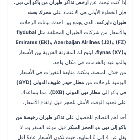
إذا كنت تبحث عن
أرخص تذاكر طيران من باكو إلى دبي
،
فإن الخطوة الأولى هي الاعتماد على
محرك بحث
طيران دايركت
، الذي يجمع بين أحدث بيانات الرحلات
والأسعار من شركات الطيران المختلفة مثل
flydubai
(FZ)
و
Azerbaijan Airlines (J2)
و
Emirates (EK)
و
flynas (XY)
، ليتيح لك المقارنة الفورية بين الأسعار
والمواعيد والخدمات في مكان واحد.
من خلال المنصة، يمكنك متابعة التغيرات في الأسعار
اليومية للرحلات من
مطار حيدر علييف الدولي (GYD)
في باكو إلى
مطار دبي الدولي (DXB)
، مما يساعدك
على تحديد الوقت الأمثل للحجز قبل ارتفاع الأسعار.
أحد أهم النصائح للحصول على
تذاكر طيران رخيصة من
باكو إلى دبي
هو
الحجز المبكر
قبل موعد السفر بما لا
يقل عن 4 إلى 6 أسابيع، حيث تكون الأسعار عادةً أقل