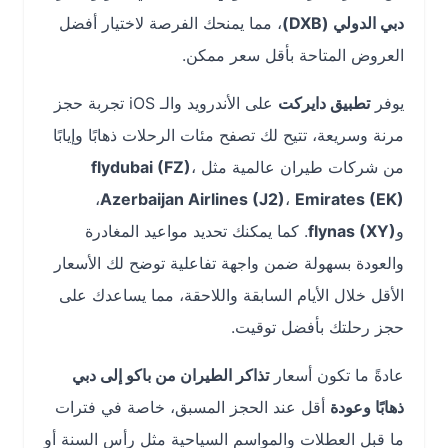
دبي الدولي (DXB)
، مما يمنحك الفرصة لاختيار أفضل
العروض المتاحة بأقل سعر ممكن.
يوفر
تطبيق دايركت
على الأندرويد والـ iOS تجربة حجز
مرنة وسريعة، تتيح لك تصفح مئات الرحلات ذهابًا وإيابًا
من شركات طيران عالمية مثل
،
flydubai (FZ)
،
Azerbaijan Airlines (J2)
،
Emirates (EK)
و
flynas (XY)
. كما يمكنك تحديد مواعيد المغادرة
والعودة بسهولة ضمن واجهة تفاعلية توضح لك الأسعار
الأقل خلال الأيام السابقة واللاحقة، مما يساعدك على
حجز رحلتك بأفضل توقيت.
عادةً ما تكون أسعار
تذاكر الطيران من باكو إلى دبي
ذهابًا وعودة
أقل عند الحجز المسبق، خاصة في فترات
ما قبل العطلات والمواسم السياحية مثل رأس السنة أو