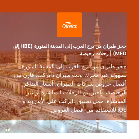
حجز طيران من برج العرب إلى المدينة المنورة (HBE إلى
MED) | رحلات رخيصة
حجز طيران من برج العرب إلى المدينة المنورة
بسهولة عبر محرك بحث طيران دايركت. قارن بين
أفضل عروض شركات الطيران، أسعار التذاكر
الرخيصة، واختر بين الرحلات المباشرة أو غير
المباشرة. حمل تطبيق دايركت على الأندرويد و
iOS للاستفادة من أفضل العروض.