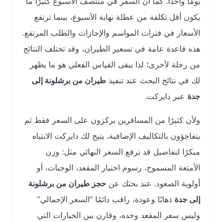
يومًا واحدًا. كما أن السفر في منتصف الأسبوع كثيرًا ما
يكون أقل تكلفة من عطلة نهاية الأسبوع، بينما ترتفع
الأسعار في فترات المواسم والإجازات والطلب المرتفع.
هذه قاعدة عامة في تسعير الطيران، وقد تختلف النتائج
من رحلة لأخرى؛ لذا يبقى القياس الفعلي هو ما يظهر
لك في نتائج البحث عند تنفيذ
طيران من برشلونة إلى
جدة
عبر دايركت.
ولأن كثيرًا من المسافرين يركزون على السعر فقط ثم
يتفاجؤون بالتكاليف الإضافية، يتيح لك دايركت الانتباه
مبكرًا لتفاصيل قد ترفع السعر النهائي مثل: وزن
الأمتعة المسموح، رسوم اختيار المقعد، الوجبات، أو
أولوية الصعود. عند بحثك عن
حجز طيران من برشلونة
إلى جدة
ذهابًا وعودة، راقب دائمًا “السعر الإجمالي”
وليس سعر المقعد وحده، وقارن بين الخيارات التي