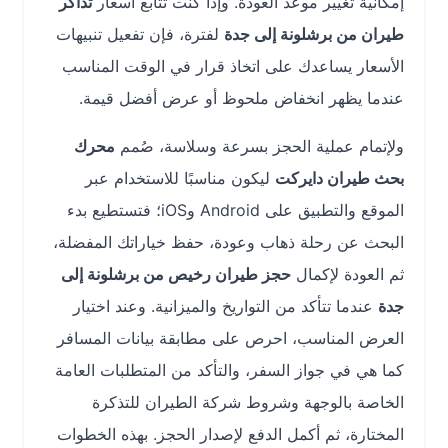
إمكانية تغيير موعد العودة. وإذا كنت تتابع أسعار
تذاكر
طيران من برشلونة إلى جدة
لفترة، فإن تفعيل تنبيهات
الأسعار يساعدك على اتخاذ قرار في الوقت المناسب
عندما يظهر انخفاض ملحوظ أو عرض أفضل قيمة.
ولإتمام عملية الحجز بسرعة وسلاسة، صُمم
محرك
بحث طيران دايركت
ليكون مناسبًا للاستخدام عبر
الموقع والتطبيق على Android وiOS؛ فتستطيع بدء
البحث عن رحلة ذهاب وعودة، حفظ خياراتك المفضلة،
ثم العودة لإكمال
حجز طيران رخيص من برشلونة إلى
جدة
عندما تتأكد من التواريخ والميزانية. وعند اختيار
العرض المناسب، احرص على مطابقة بيانات المسافر
كما هي في جواز السفر، والتأكد من المتطلبات العامة
الخاصة بالوجهة وشروط شركة الطيران للتذكرة
المختارة، ثم أكمل الدفع لإصدار الحجز. بهذه الخطوات