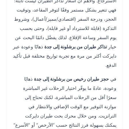
الاسترجاع. والأهم أن أسعار تذاكر الطيران ليست ثابتة؛
فهي تتغير بشكل مستمر وفقًا لتوفر المقاعد، وتوقيت
الحجز، ودرجة السفر (اقتصادي/مميز/أعمال)، وشروط
التذكرة (قابلة للاسترداد أو غير قابلة)، وحتى بحسب
يوم السفر وساعة الإقلاع. لذلك يفضَّل دائمًا البحث عن
خيار
تذاكر طيران من برشلونة إلى جدة
ذهابًا وعودة عبر
دايركت أكثر من مرة مع تجربة تواريخ مختلفة قبل تأكيد
الدفع.
في
حجز طيران رخيص من برشلونة إلى جدة
ذهابًا
وعودة، عادةً ما يوفّر اختيار الرحلات غير المباشرة
سعرًا أقل من الرحلات المباشرة، لكنك تحتاج إلى
موازنة التوفير مع الوقت الإضافي والانتظار في
الترانزيت. ومن خلال محرك بحث طيران دايركت
يمكنك بسهولة فرز النتائج حسب “الأرخص” أو “الأسرع”