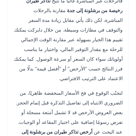
فالرحلات غير المباشرة غالبًا ما تتيح
تذاكر طيران
رخيصة من برشلونة إلى جدة
مقارنة بالرحلات
المباشرة، لكن ذلك يأتي مقابل زيادة مدة السفر
والتوقف في مطارات وسيطة. من خلال دايركت يمكنك
تقييم هذا الخيار بسهولة عبر مقارنة الوقت الإجمالي
للرحلة مع مقدار التوفير المالي، واختيار ما يناسب
أولوياتك سواء كان السعر أو سرعة الوصول. كما يمكنك
فرز النتائج حسب “الأرخص” أو “أفضل قيمة” بدلًا من
الاعتماد على الترتيب الافتراضي.
لتجنّب الوقوع في فخ الأسعار المنخفضة ظاهريًا، من
الضروري الانتباه إلى تفاصيل التذكرة قبل إتمام الحجز.
بعض العروض الأرخص قد لا تشمل أمتعة مسجلة أو
تفرض رسومًا إضافية على اختيار المقاعد أو الوجبات.
عند البحث عن
أرخص تذاكر طيران من برشلونة إلى