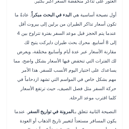
العثور على تذاكر منخفضة السعر أكبر بكثير.
أول نصيحة أساسية هي
البدء في البحث مبكراً
. عادةً ما
تكون أسعار تذاكر الطيران من برلين إلى بيروت أقل
عندما يتم الحجز قبل موعد السفر بفترة تتراوح بين 4
إلى 8 أسابيع. محرك بحث طيران دايركت يتيح لك
مقارنة الأسعار عبر عدة أيام وأسابيع مختلفة، ويعرض
لك الفترات التي تنخفض فيها الأسعار بشكل واضح، مما
يساعدك على اختيار اليوم الأنسب للسفر. هذا الأمر
مهم بشكل خاص في المواسم التي تشهد ازدحاماً في
حركة السفر مثل فصل الصيف، حيث ترتفع الأسعار
كلما اقترب موعد الرحلة.
النصيحة الثانية تتعلق بـ
المرونة في تواريخ السفر
. عندما
يكون المسافر مستعداً لتغيير تاريخ الذهاب أو العودة