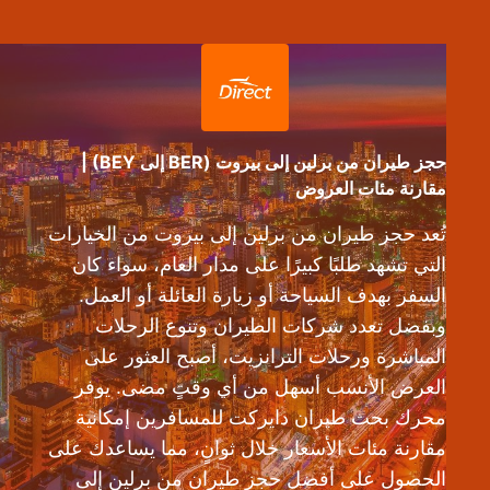
حجز طيران من برلين إلى بيروت (BER إلى BEY) |
مقارنة مئات العروض
تُعد حجز طيران من برلين إلى بيروت من الخيارات
التي تشهد طلبًا كبيرًا على مدار العام، سواء كان
السفر بهدف السياحة أو زيارة العائلة أو العمل.
وبفضل تعدد شركات الطيران وتنوع الرحلات
المباشرة ورحلات الترانزيت، أصبح العثور على
العرض الأنسب أسهل من أي وقتٍ مضى. يوفر
محرك بحث طيران دايركت للمسافرين إمكانية
مقارنة مئات الأسعار خلال ثوانٍ، مما يساعدك على
الحصول على أفضل حجز طيران من برلين إلى