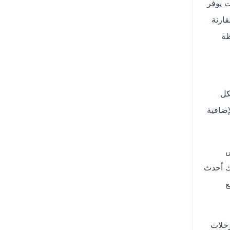
ت يوفر
ارنة
ظة
كل
إضافية
ض
لك أحدث
ع
رحلات