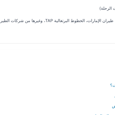
شركات الطيران المتوفرة: الخطوط الجوية السعودية، طيران الإمارات، الخطوط البرتغالية TAP، وغيرها من شركات
ت؟
ض