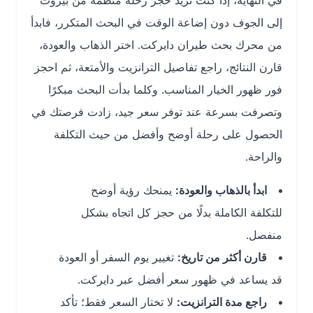
في النهاية، إذا كنت تريد حجز رحلة منظمة من بيروت
إلى الجوف دون إضاعة الوقت في البحث المتكرر، فابدأ
من محرك بحث طيران دايركت. اختر الذهاب والعودة،
قارن النتائج، راجع تفاصيل الترانزيت والأمتعة، ثم احجز
فور ظهور الخيار المناسب. وكلما بدأت البحث مبكرًا
وتصرفت بسرعة عند توفر سعر جيد، زادت فرصتك في
الحصول على رحلة أوضح وأفضل من حيث التكلفة
والراحة.
ابدأ بالذهاب والعودة:
يمنحك رؤية أوضح
للتكلفة الكاملة بدلًا من حجز كل اتجاه بشكل
منفصل.
قارن أكثر من تاريخ:
تغيير يوم السفر أو العودة
قد يساعد في ظهور سعر أفضل عبر دايركت.
راجع مدة الترانزيت:
لا تختار السعر فقط؛ تأكد