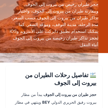
حجز طيران رخيص من بيروت إلى الجوف،
ومقارنة طيران من بيروت إلى الجوف، واختيار
تذاكر طيران من بيروت إلى الجوف حسب السعر،
مدة الرحلة، مدينة التوقف، وموعد السفر. كما
يمكنك استخدام تطبيق دايركت على الأندرويد وiOS
لحجز تذاكر طيران رخيصة من بيروت إلى الجوف
أثناء التنقل.
تفاصيل رحلات الطيران من
بيروت إلى الجوف
حجز طيران من بيروت إلى الجوف
يبدأ من مطار
بيروت رفيق الحريري الدولي
BEY
وينتهي في مطار