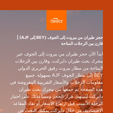
حجز طيران من بيروت إلى الجوف (BEY إلى AJF) |
قارن بين الرحلات المتاحة
ابدأ الآن حجز طيران من بيروت إلى الجوف عبر
محرك بحث طيران دايركت، وقارن بين الرحلات
المتاحة من مطار بيروت رفيق الحريري الدولي
BEY إلى مطار الجوف AJF بسهولة. جميع
معلومات الرحلات والأسعار التقريبية المعروضة في
هذه الصفحة تم جمعها من محرك بحث طيران
دايركت لتسهيل قرار الحجز ومساعدتك على اختيار
الرحلة الأنسب قبل ارتفاع الأسعار أو نفاد المقاعد
الاقتصادية، من خلال دايركت يمكنك البحث عن