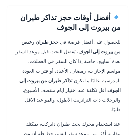
أفضل أوقات حجز تذاكر طيران
من بيروت إلى الجوف
للحصول على أفضل فرصة في
حجز طيران رخيص
من بيروت إلى الجوف
، يُفضل البحث قبل موعد السفر
بعدة أسابيع، خاصة إذا كان السفر في العطلات،
مواسم الإجازات، رمضان، الأعياد، أو فترات العودة
المدرسية. غالبًا ما تكون
تذاكر طيران من بيروت إلى
الجوف
أقل تكلفة عند اختيار أيام منتصف الأسبوع،
والرحلات ذات الترانزيت الأطول، والمواعيد الأقل
طلبًا.
عند استخدام محرك بحث طيران دايركت، يمكنك
مقارنة أكثر من موعد سفر لنفس خط
طيران من