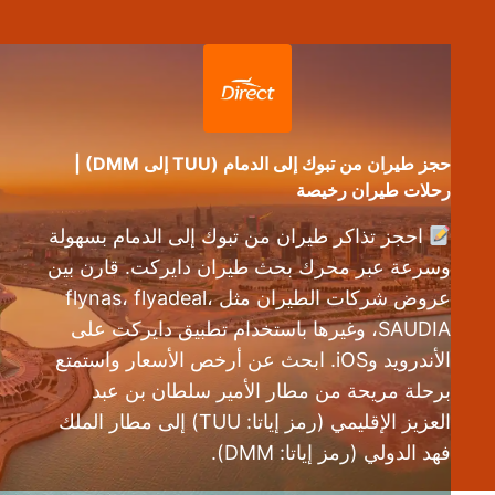
حجز طيران من تبوك إلى الدمام (TUU إلى DMM) |
رحلات طيران رخيصة
احجز تذاكر طيران من تبوك إلى الدمام بسهولة
وسرعة عبر محرك بحث طيران دايركت. قارن بين
عروض شركات الطيران مثل flynas، flyadeal،
SAUDIA، وغيرها باستخدام تطبيق دايركت على
الأندرويد وiOS. ابحث عن أرخص الأسعار واستمتع
برحلة مريحة من مطار الأمير سلطان بن عبد
العزيز الإقليمي (رمز إياتا: TUU) إلى مطار الملك
فهد الدولي (رمز إياتا: DMM).