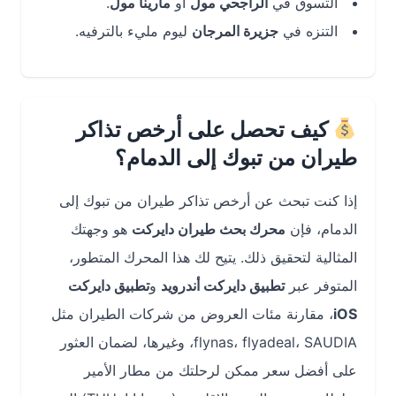
التسوق في
الراجحي مول
أو
مارينا مول
.
التنزه في
جزيرة المرجان
ليوم مليء بالترفيه.
كيف تحصل على أرخص تذاكر
طيران من تبوك إلى الدمام؟
إذا كنت تبحث عن أرخص تذاكر طيران من تبوك إلى
الدمام، فإن
محرك بحث طيران دايركت
هو وجهتك
المثالية لتحقيق ذلك. يتيح لك هذا المحرك المتطور،
المتوفر عبر
تطبيق دايركت أندرويد
و
تطبيق دايركت
iOS
، مقارنة مئات العروض من شركات الطيران مثل
flynas، flyadeal، SAUDIA، وغيرها، لضمان العثور
على أفضل سعر ممكن لرحلتك من مطار الأمير