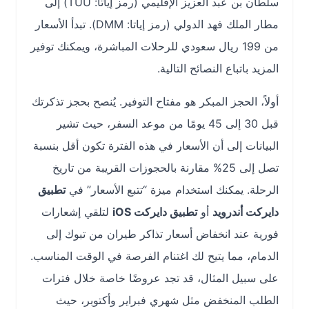
سلطان بن عبد العزيز الإقليمي (رمز إياتا: TUU) إلى
مطار الملك فهد الدولي (رمز إياتا: DMM). تبدأ الأسعار
من 199 ريال سعودي للرحلات المباشرة، ويمكنك توفير
المزيد باتباع النصائح التالية.
أولاً، الحجز المبكر هو مفتاح التوفير. يُنصح بحجز تذكرتك
قبل 30 إلى 45 يومًا من موعد السفر، حيث تشير
البيانات إلى أن الأسعار في هذه الفترة تكون أقل بنسبة
تصل إلى 25% مقارنة بالحجوزات القريبة من تاريخ
الرحلة. يمكنك استخدام ميزة “تتبع الأسعار” في
تطبيق
دايركت أندرويد
أو
تطبيق دايركت iOS
لتلقي إشعارات
فورية عند انخفاض أسعار تذاكر طيران من تبوك إلى
الدمام، مما يتيح لك اغتنام الفرصة في الوقت المناسب.
على سبيل المثال، قد تجد عروضًا خاصة خلال فترات
الطلب المنخفض مثل شهري فبراير وأكتوبر، حيث