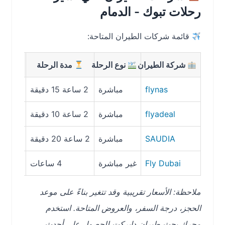
رحلات تبوك - الدمام
قائمة شركات الطيران المتاحة:
شركة الطيران
نوع الرحلة
مدة الرحلة
متوسط ال
flynas
مباشرة
2 ساعة 15 دقيقة
199 ريال
flyadeal
مباشرة
2 ساعة 10 دقيقة
214 ريال
SAUDIA
مباشرة
2 ساعة 20 دقيقة
296 ريال
Fly Dubai
غير مباشرة
4 ساعات
350 ريال
ملاحظة: الأسعار تقريبية وقد تتغير بناءً على موعد
الحجز، درجة السفر، والعروض المتاحة. استخدم
محرك بحث طيران دايركت للحصول على أحدث