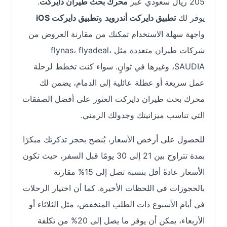
205 ريال سعودي عبر
محرك بحث طيران دايركت
.
يوفر لك
تطبيق دايركت أندرويد
و
تطبيق دايركت iOS
واجهة سهلة الاستخدام تمكنك من مقارنة العروض من
شركات طيران متعددة مثل flynas، flyadeal،
SAUDIA، وغيرها في ثوانٍ. سواء كنت تخطط لرحلة
عمل سريعة أو عطلة عائلية إلى الدمام، يضمن لك
محرك بحث طيران دايركت العثور على أفضل الصفقات
التي تناسب ميزانيتك وجدولك الزمني.
للحصول على أرخص الأسعار، يُنصح بحجز تذكرتك مبكرًا
بمدة تتراوح بين 21 إلى 30 يومًا قبل السفر، حيث تكون
الأسعار عادةً أقل بنسبة تصل إلى 15% مقارنة
بالحجوزات في اللحظات الأخيرة. كما أن اختيار الرحلات
في أيام الأسبوع ذات الطلب المنخفض، مثل الثلاثاء أو
الأربعاء، يمكن أن يوفر ما يصل إلى 20% من تكلفة