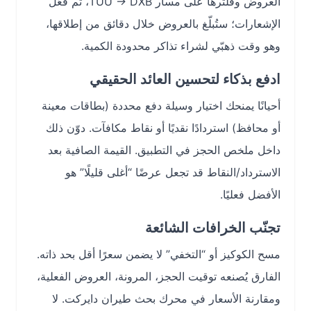
العروض وفّلترها على مسار TUU → DXB، ثم فعّل
الإشعارات؛ ستُبلّغ بالعروض خلال دقائق من إطلاقها،
وهو وقت ذهبّي لشراء تذاكر محدودة الكمية.
ادفع بذكاء لتحسين العائد الحقيقي
أحيانًا يمنحك اختيار وسيلة دفع محددة (بطاقات معينة
أو محافظ) استردادًا نقديًا أو نقاط مكافآت. دوّن ذلك
داخل ملخص الحجز في التطبيق. القيمة الصافية بعد
الاسترداد/النقاط قد تجعل عرضًا “أغلى قليلًا” هو
الأفضل فعليًا.
تجنّب الخرافات الشائعة
مسح الكوكيز أو “التخفي” لا يضمن سعرًا أقل بحد ذاته.
الفارق يُصنعه توقيت الحجز، المرونة، العروض الفعلية،
ومقارنة الأسعار في محرك بحث طيران دايركت. لا