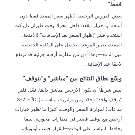
فقط”
بعض العروض الرخيصة تُظهر سعر المقعد فقط دون
أمتعة أو اختيار مقعد. داخل محرك بحث طيران دايركت
استخدم فلتر “إظهار السعر بعد الإضافات” (الأمتعة،
المقعد، تغيير الموعد) لتحصل على التكلفة الحقيقية
قبل الدفع—وهذا أدق من مقارنة أرقام جزئية قد ترتفع
لاحقًا عند الإضافة.
وسّع نطاق النتائج بين “مباشر” و“بتوقف”
ليس شرطًا أن يكون الأرخص مباشرًا دائمًا. فعّل فلتر
“توقف واحد” وحدّد زمن ترانزيت مناسب (مثلاً ≤ 2–3
ساعات) لموازنة السعر والوقت. كثيرًا ما تظهر خيارات
أرخص مع توقف قصير في مطارات محورية، بينما
يحافظ المباشر على الوقت—القرار حسب أولويتك،