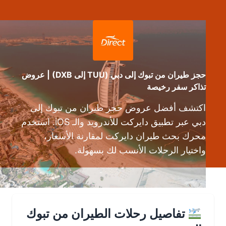
حجز طيران من تبوك إلى دبي (TUU إلى DXB) | عروض
تذاكر سفر رخيصة
اكتشف أفضل عروض حجز طيران من تبوك إلى
دبي عبر تطبيق دايركت للأندرويد والـ iOS. استخدم
محرك بحث طيران دايركت لمقارنة الأسعار،
واختيار الرحلات الأنسب لك بسهولة.
تفاصيل رحلات الطيران من تبوك