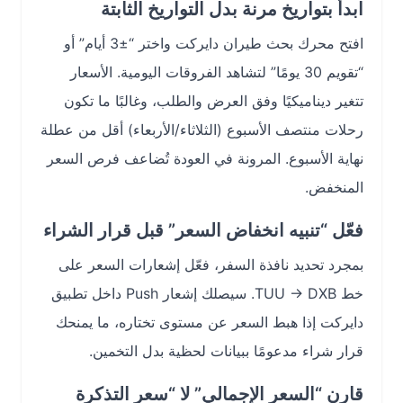
ابدأ بتواريخ مرنة بدل التواريخ الثابتة
افتح محرك بحث طيران دايركت واختر “±3 أيام” أو
“تقويم 30 يومًا” لتشاهد الفروقات اليومية. الأسعار
تتغير ديناميكيًا وفق العرض والطلب، وغالبًا ما تكون
رحلات منتصف الأسبوع (الثلاثاء/الأربعاء) أقل من عطلة
نهاية الأسبوع. المرونة في العودة تُضاعف فرص السعر
المنخفض.
فعّل “تنبيه انخفاض السعر” قبل قرار الشراء
بمجرد تحديد نافذة السفر، فعّل إشعارات السعر على
خط TUU → DXB. سيصلك إشعار Push داخل تطبيق
دايركت إذا هبط السعر عن مستوى تختاره، ما يمنحك
قرار شراء مدعومًا ببيانات لحظية بدل التخمين.
قارن “السعر الإجمالي” لا “سعر التذكرة