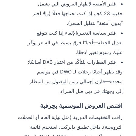
فلتر الأمتعة لإظهار العروض التي تشمل
حقيبة 23 كجم إذا كنت تحتاجها فعلًا (وإلا اختر
“بدون أمتعة” لتقليل السعر).
فلتر سياسة التغيير/الإلغاء إذا كنت تتوقع
تعديل الخطة—أحيانًا فرق بسيط في السعر يوفّر
عليك رسوم تغيير لاحقًا.
فلتر المطارات للتأكّد من اختيار DXB أساسًا؛
وقد تظهر أحيانًا رحلات لـ DWC في مواسم
محددة—قارن إجمالي زمن الوصول من المطار
إلى وجهتك في دبي قبل الشراء.
اقتنص العروض الموسمية بحِرفية
راقب التخفيضات الدورية (مثل نهاية العام أو الحملات
الترويجية). داخل تطبيق دايركت، استخدم قائمة