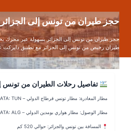
حجز طيران من تونس إلى الجزائر (TUN إلى ALG) | قارن أسعار تذاكر الطير
حجز طيران من تونس إلى الجزائر بسهولة عبر محرك بح
طيران رخيص من تونس إلى الجزائر مع تطبيق دايركت على أن
تفاصيل رحلات الطيران من تونس إل
مطار المغادرة: مطار تونس قرطاج الدولي – IATA: TUN
مطار الوصول: مطار هواري بومدين الدولي – IATA: ALG
المسافة بين تونس والجزائر: حوالي 520 كم