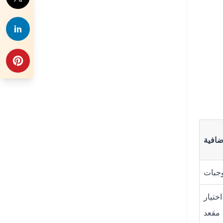
افية
وجبات
ختيار
مقعد