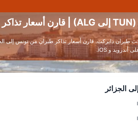
ان
ث طيران دايركت. قارن أسعار تذاكر طيران من تونس إلى ا
درويد و iOS.
ى الجزائر