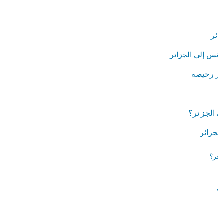
ئر
نس إلى الجزائر
ر رخيصة
لجزائر؟
جزائر
ر؟