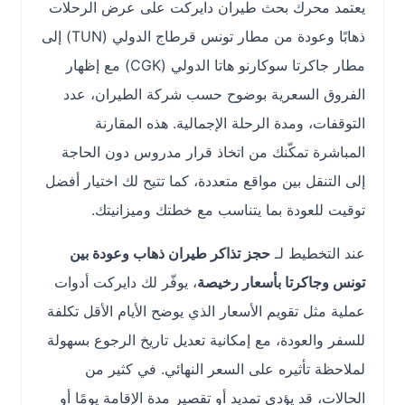
يعتمد محرك بحث طيران دايركت على عرض الرحلات
ذهابًا وعودة من مطار تونس قرطاج الدولي (TUN) إلى
مطار جاكرتا سوكارنو هاتا الدولي (CGK) مع إظهار
الفروق السعرية بوضوح حسب شركة الطيران، عدد
التوقفات، ومدة الرحلة الإجمالية. هذه المقارنة
المباشرة تمكّنك من اتخاذ قرار مدروس دون الحاجة
إلى التنقل بين مواقع متعددة، كما تتيح لك اختيار أفضل
توقيت للعودة بما يتناسب مع خطتك وميزانيتك.
عند التخطيط لـ
حجز تذاكر طيران ذهاب وعودة بين
تونس وجاكرتا بأسعار رخيصة
، يوفّر لك دايركت أدوات
عملية مثل تقويم الأسعار الذي يوضح الأيام الأقل تكلفة
للسفر والعودة، مع إمكانية تعديل تاريخ الرجوع بسهولة
لملاحظة تأثيره على السعر النهائي. في كثير من
الحالات، قد يؤدي تمديد أو تقصير مدة الإقامة يومًا أو