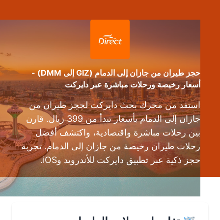
حجز طيران من جازان إلى الدمام (GIZ إلى DMM) -
أسعار رخيصة ورحلات مباشرة عبر دايركت
استفد من محرك بحث دايركت لحجز طيران من
جازان إلى الدمام بأسعار تبدأ من 399 ريال. قارن
بين رحلات مباشرة واقتصادية، واكتشف أفضل
رحلات طيران رخيصة من جازان إلى الدمام. تجربة
حجز ذكية عبر تطبيق دايركت للأندرويد وiOS.