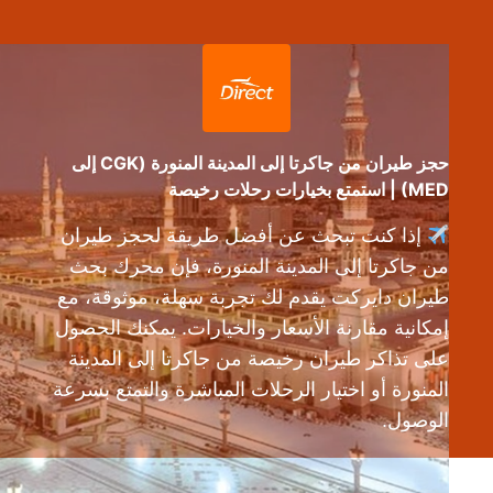
حجز طيران من جاكرتا إلى المدينة المنورة (CGK إلى
MED) | استمتع بخيارات رحلات رخيصة
إذا كنت تبحث عن أفضل طريقة لحجز طيران
من جاكرتا إلى المدينة المنورة، فإن محرك بحث
طيران دايركت يقدم لك تجربة سهلة، موثوقة، مع
إمكانية مقارنة الأسعار والخيارات. يمكنك الحصول
على تذاكر طيران رخيصة من جاكرتا إلى المدينة
المنورة أو اختيار الرحلات المباشرة والتمتع بسرعة
الوصول.