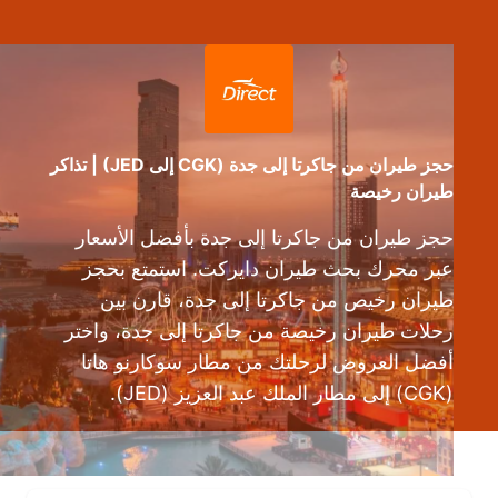
حجز طيران من جاكرتا إلى جدة (CGK إلى JED) | تذاكر
طيران رخيصة
حجز طيران من جاكرتا إلى جدة بأفضل الأسعار
عبر محرك بحث طيران دايركت. استمتع بحجز
طيران رخيص من جاكرتا إلى جدة، قارن بين
رحلات طيران رخيصة من جاكرتا إلى جدة، واختر
أفضل العروض لرحلتك من مطار سوكارنو هاتا
(CGK) إلى مطار الملك عبد العزيز (JED).