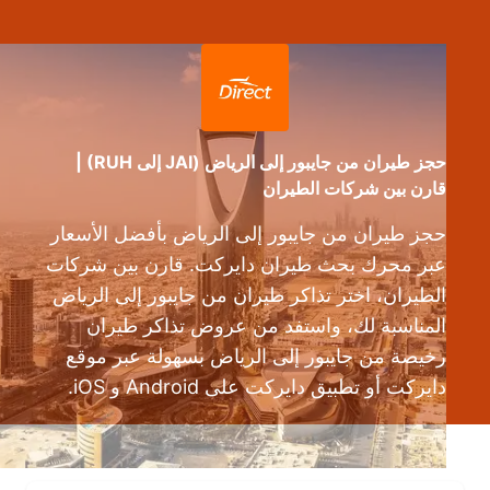
حجز طيران من جايبور إلى الرياض (JAI إلى RUH) |
قارن بين شركات الطيران
حجز طيران من جايبور إلى الرياض بأفضل الأسعار
عبر محرك بحث طيران دايركت. قارن بين شركات
الطيران، اختر تذاكر طيران من جايبور إلى الرياض
المناسبة لك، واستفد من عروض تذاكر طيران
رخيصة من جايبور إلى الرياض بسهولة عبر موقع
دايركت أو تطبيق دايركت على Android و iOS.