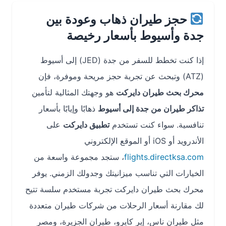
حجز طيران ذهاب وعودة بين
جدة وأسيوط بأسعار رخيصة
إذا كنت تخطط للسفر من جدة (JED) إلى أسيوط
(ATZ) وتبحث عن تجربة حجز مريحة وموفرة، فإن
محرك بحث طيران دايركت
هو وجهتك المثالية لتأمين
تذاكر طيران من جدة إلى أسيوط
ذهابًا وإيابًا بأسعار
تنافسية. سواء كنت تستخدم
تطبيق دايركت
على
الأندرويد أو iOS أو الموقع الإلكتروني
flights.directksa.com
، ستجد مجموعة واسعة من
الخيارات التي تناسب ميزانيتك وجدولك الزمني. يوفر
محرك بحث طيران دايركت تجربة مستخدم سلسة تتيح
لك مقارنة أسعار الرحلات من شركات طيران متعددة
مثل طيران ناس، إير كايرو، طيران الجزيرة، ومصر