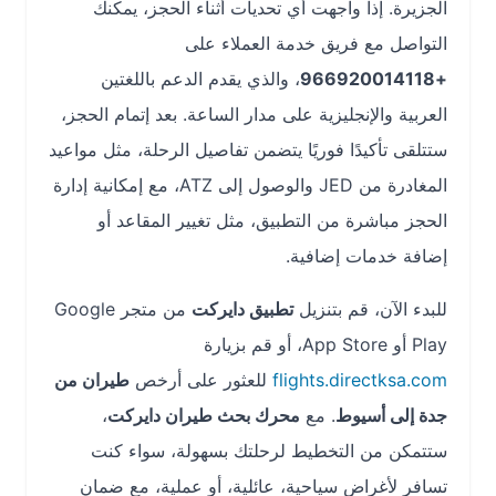
الجزيرة. إذا واجهت أي تحديات أثناء الحجز، يمكنك
التواصل مع فريق خدمة العملاء على
+966920014118
، والذي يقدم الدعم باللغتين
العربية والإنجليزية على مدار الساعة. بعد إتمام الحجز،
ستتلقى تأكيدًا فوريًا يتضمن تفاصيل الرحلة، مثل مواعيد
المغادرة من JED والوصول إلى ATZ، مع إمكانية إدارة
الحجز مباشرة من التطبيق، مثل تغيير المقاعد أو
إضافة خدمات إضافية.
للبدء الآن، قم بتنزيل
تطبيق دايركت
من متجر Google
Play أو App Store، أو قم بزيارة
flights.directksa.com
للعثور على أرخص
طيران من
جدة إلى أسيوط
. مع
محرك بحث طيران دايركت
،
ستتمكن من التخطيط لرحلتك بسهولة، سواء كنت
تسافر لأغراض سياحية، عائلية، أو عملية، مع ضمان