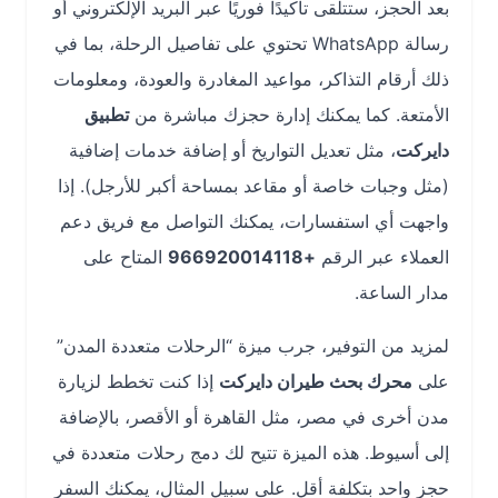
بعد الحجز، ستتلقى تأكيدًا فوريًا عبر البريد الإلكتروني أو
رسالة WhatsApp تحتوي على تفاصيل الرحلة، بما في
ذلك أرقام التذاكر، مواعيد المغادرة والعودة، ومعلومات
الأمتعة. كما يمكنك إدارة حجزك مباشرة من
تطبيق
دايركت
، مثل تعديل التواريخ أو إضافة خدمات إضافية
(مثل وجبات خاصة أو مقاعد بمساحة أكبر للأرجل). إذا
واجهت أي استفسارات، يمكنك التواصل مع فريق دعم
العملاء عبر الرقم
+966920014118
المتاح على
مدار الساعة.
لمزيد من التوفير، جرب ميزة “الرحلات متعددة المدن”
على
محرك بحث طيران دايركت
إذا كنت تخطط لزيارة
مدن أخرى في مصر، مثل القاهرة أو الأقصر، بالإضافة
إلى أسيوط. هذه الميزة تتيح لك دمج رحلات متعددة في
حجز واحد بتكلفة أقل. على سبيل المثال، يمكنك السفر