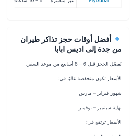
FlyDubai
غير مباشرة
6 – 10 ساعات
من 820 ريال
أفضل أوقات حجز تذاكر طيران
من جدة إلى اديس ابابا
يُفضّل الحجز قبل 6 – 8 أسابيع من موعد السفر.
الأسعار تكون منخفضة غالبًا في:
شهور فبراير – مارس
نهاية سبتمبر – نوفمبر
الأسعار ترتفع في: