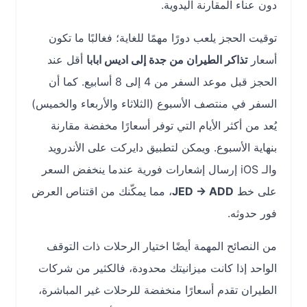
دون عناء المقارنة اليدوية.
توقيت الحجز يلعب دورًا مهمًا للغاية؛ فغالبًا ما تكون
أسعار
تذاكر الطيران من جدة إلى اديس ابابا
أقل عند
الحجز قبل موعد السفر من 4 إلى 8 أسابيع. كما أن
السفر في منتصف الأسبوع (الثلاثاء والأربعاء والخميس)
يُعد من أكثر الأيام التي توفر أسعارًا مخفضة مقارنة
بنهاية الأسبوع. ويمكن لتطبيق دايركت على الأندرويد
والـ iOS إرسال إشعارات فورية عندما ينخفض السعر
على خط
JED → ADD
، مما يمكّنك من اقتناص العرض
فور حدوثه.
من النصائح المهمة أيضًا اختيار الرحلات ذات التوقف
الواحد إذا كانت ميزانيتك محدودة، فالكثير من شركات
الطيران تقدم أسعارًا منخفضة للرحلات غير المباشرة،