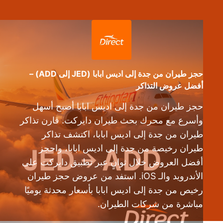
حجز طيران من جدة إلى اديس ابابا (JED إلى ADD) –
أفضل عروض التذاكر
حجز طيران من جدة إلى اديس ابابا أصبح أسهل
وأسرع مع محرك بحث طيران دايركت. قارن تذاكر
طيران من جدة إلى اديس ابابا، اكتشف تذاكر
طيران رخيصة من جدة إلى اديس ابابا، واحجز
أفضل العروض خلال ثوانٍ عبر تطبيق دايركت على
الأندرويد والـ iOS. استفد من عروض حجز طيران
رخيص من جدة إلى اديس ابابا بأسعار محدثة يوميًا
مباشرة من شركات الطيران.