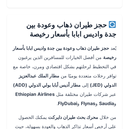
حجز طيران ذهاب وعودة بين
جدة واديس ابابا بأسعار رخيصة
يُعد
حجز طيران ذهاب وعودة بين جدة واديس ابابا بأسعار
رخيصة
من أفضل الخيارات للمسافرين الذين يرغبون
في التخطيط لرحلتهم بشكل اقتصادي ومرن، خاصة مع
توافر رحلات متعددة يوميًا من
مطار الملك عبدالعزيز
الدولي (JED)
إلى
مطار أديس أبابا بولي الدولي (ADD)
عبر شركات طيران مختلفة مثل
Ethiopian Airlines
و
Saudia
و
Flynas
و
FlyDubai
.
من خلال
محرك بحث طيران دايركت
يمكنك الحصول
على أرخص أسعار تذاكر الذهاب والعودة بسهولة، حيث