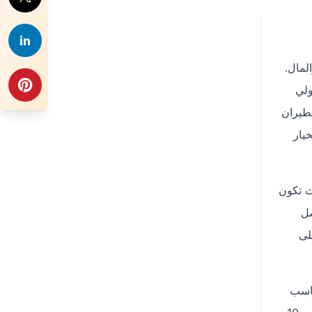
لمال.
ولي
ت الطيران
يار
 8 أسابيع على الأقل، حيث تكون
رويد و iOS، والتي ترسل
لى
ناسب