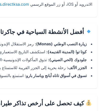
الاندرويد أو iOS، أو زر الموقع الرسمي
ts.directksa.com
أفضل الأنشطة السياحية في جاكرتا
زيارة النصب الوطني (Monas):
رمز الاستقلال الإندون
كوتا توا (المدينة القديمة):
استكشف التاريخ الاستعماري و
جلودوك (الحي الصيني):
تذوق المأكولات الإندونيسية-
الجزر الألف:
رحلة بحرية إلى الجزر القريبة للاستمتاع 
تسوق في أسواق تاناه أبانج وباسار بارو:
استمتع بالتسوق
كيف تحصل على أرخص تذاكر طيران 