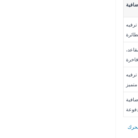
افية
ترفيه
طائرة
مقاعد،
اخرة
ترفيه
متميز
افية
فوعة
حرك