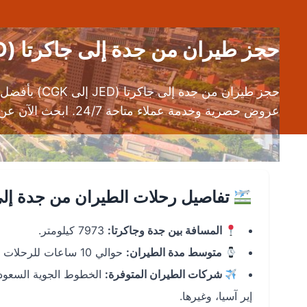
حجز طيران من جدة إلى جاكرتا (JED إلى CGK) | تذاكر طيران رخيصة
عروض حصرية وخدمة عملاء متاحة 24/7. ابحث الآن عن رحلات من مطار الملك عبد العزيز الدولي (JED) إلى مطار سوكارنو هاتا الدولي (CGK).
تفاصيل رحلات الطيران من جدة إلى
المسافة بين جدة وجاكرتا:
7973 كيلومتر.
متوسط مدة الطيران:
حوالي 10 ساعات للرحلات المباشرة، و12-17 ساعة للرحلات غير المباشرة حسب التوقف.
شركات الطيران المتوفرة:
الخطوط الجوية السعودية
إير آسيا، وغيرها.