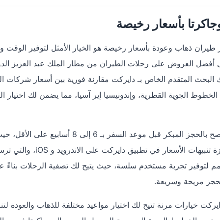
اكرتا بأسعار رخيصة
طيران ذهاب وعودة بأسعار رخيصة هو الخيار الأمثل لتوفير الوقت وا
 أفضل العروض على رحلات الطيران من مطار الملك عبد العزيز الد
ارنو هاتا الدولي (CGK). يوفر محرك البحث المتقدم الخاص بـ دايركت مقارنة فورية بين أسعار شركا
لخطوط الجوية القطرية، وإندونيسيا إير آسيا، مما يضمن لك اختيار الخ
للحصول على أرخص تذاكر طيران من جدة إلى جاكرتا، يُنصح بالحجز المبكر قبل موعد السفر بـ 6 إلى
الأسعار عادةً أقل في هذه الفترة. يمكنك أيضًا استخدام ميزة تنبيهات الأسعار في تطبيق دايركت على الاند
م لتوفير تجربة مستخدم سلسة، حيث يتيح لك تصفية الرحلات بناءً ع
الحجز مريحة وسريعة.
ت خيارات مرنة تتيح لك اختيار مواعيد مختلفة للذهاب والعودة لت