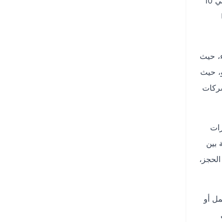
خطط سفرك. على سبيل المثال، يمكنك اختيار رحلة مباشرة مع الخطوط الجوية السعودية للوصول السريع إلى جاكرتا في حوالي 10
ء، حيث
و، حيث
شركات
ارات
 بين
الحجز،
ل أو