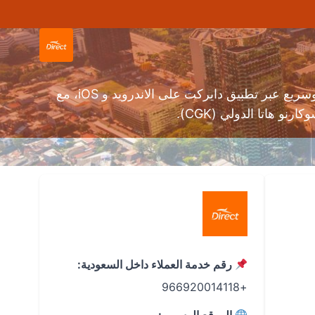
حجز طيران من جدة إلى جاكرتا (JED إلى CGK) بأفضل الأسعار عبر محرك بحث طيران دايركت! استمتع بحجز سهل وسريع عبر تطبيق دايركت على الاندرويد و iOS، مع
رقم خدمة العملاء داخل السعودية:
+966920014118