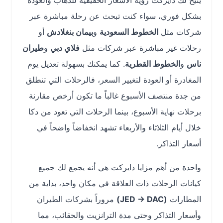
يتيح لك دايركت رؤية الأسعار الحقيقية للذهاب والعودة
بشكل فوري، سواء كنت تبحث عن رحلة مباشرة عبر
شركات مثل
الخطوط السعودية
و
بيمان بنغلادش
أو
رحلات غير مباشرة عبر شركات مثل
فلاي دبي
و
طيران
ناس
و
الخطوط القطرية
. كما يمكنك بسهولة تعديل يوم
المغادرة أو العودة لتغيير السعر، فالرحلات التي تنطلق
من جدة منتصف الأسبوع غالباً ما تكون أرخص مقارنة
برحلات نهاية الأسبوع، بينما الرحلات التي تعود من دكا
خلال أيام الثلاثاء والأربعاء تشهد انخفاضاً واضحاً في
أسعار التذاكر.
واحدة من أهم مزايا دايركت هي أنه يجمع لك جميع
كيانات الرحلات ذات العلاقة في مكان واحد، بداية من
المطارات
(JED → DAC)
مروراً بشركات الطيران
وأسعار التذاكر وحتى مدة الترانزيت والحقائب، مما