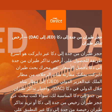
حجز طيران من جدة إلى دكا (JED إلى DAC) — أرخص
تذاكر طيران
حجز طيران من جدة إلى دكا عبر دايركت هو أسرع
طريقة للحصول على أرخص تذاكر طيران من جدة
إلى دكا بأفضل الأسعار. عبر محرك بحث طيران
دايركت يمكنك مقارنة مئات الرحلات من مطار
الملك عبدالعزيز الدولي (JED) إلى مطار شاه
جلال الدولي في دكا (DAC)، واختيار تذاكر طيران
من جدة إلى دكا المناسبة لك، سواء كنت تبحث عن
حجز طيران رخيص من جدة إلى دكا أو تريد تذاكر
طيران رخيصة من جدة إلى دكا عبر التطبيق على