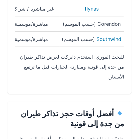
flynas
غير مباشرة / شراكات
Corendon (حسب الموسم)
مباشرة/موسمية
حوا
Southwind
(حسب الموسم)
مباشرة/موسمية
حوا
للبحث الفوري: استخدم دايركت لعرض تذاكر طيران
من جدة إلى قونية ومقارنة الخيارات قبل ما ترتفع
الأسعار.
أفضل أوقات حجز تذاكر طيران
من جدة إلى قونية
عادةً نهاية الشتاء وبداية الربيع تكون أفضل للعثور على