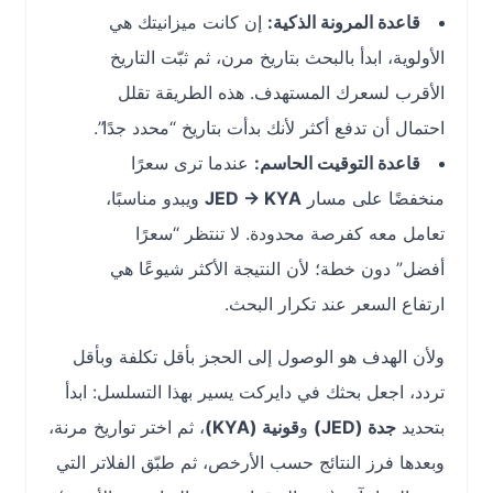
قاعدة المرونة الذكية:
إن كانت ميزانيتك هي
الأولوية، ابدأ بالبحث بتاريخ مرن، ثم ثبّت التاريخ
الأقرب لسعرك المستهدف. هذه الطريقة تقلل
احتمال أن تدفع أكثر لأنك بدأت بتاريخ “محدد جدًا”.
قاعدة التوقيت الحاسم:
عندما ترى سعرًا
منخفضًا على مسار
JED → KYA
ويبدو مناسبًا،
تعامل معه كفرصة محدودة. لا تنتظر “سعرًا
أفضل” دون خطة؛ لأن النتيجة الأكثر شيوعًا هي
ارتفاع السعر عند تكرار البحث.
ولأن الهدف هو الوصول إلى الحجز بأقل تكلفة وبأقل
تردد، اجعل بحثك في دايركت يسير بهذا التسلسل: ابدأ
بتحديد
جدة (JED)
و
قونية (KYA)
، ثم اختر تواريخ مرنة،
وبعدها فرز النتائج حسب الأرخص، ثم طبّق الفلاتر التي