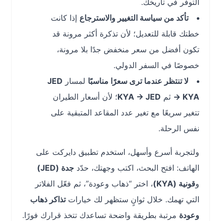
التوفر في تاريخك.
تأكد من سياسة التغيير والاسترجاع
إذا كانت
خطتك قابلة للتعديل؛ لأن تذكرة أكثر مرونة قد
تكون أفضل من سعر منخفض جدًا بلا مرونة،
خصوصًا في السفر الدولي.
لا تنتظر عندما ترى سعرًا مناسبًا
لمسار
JED
→ KYA
ثم
KYA → JED
؛ لأن أسعار الطيران
تتغير سريعًا مع تغير عدد المقاعد المتبقية على
نفس الرحلة.
ولتجربة أسرع وأسهل، استخدم تطبيق دايركت على
الهاتف: افتح البحث، اكتب وجهتك، حدّد
جدة (JED)
و
قونية (KYA)
، اختر “ذهاب وعودة”، ثم فعّل الفلاتر
التي تهمك. خلال ثوانٍ ستظهر لك خيارات
تذاكر ذهاب
وعودة
مرتبة بطريقة واضحة تساعدك تتخذ قرارك فورًا.