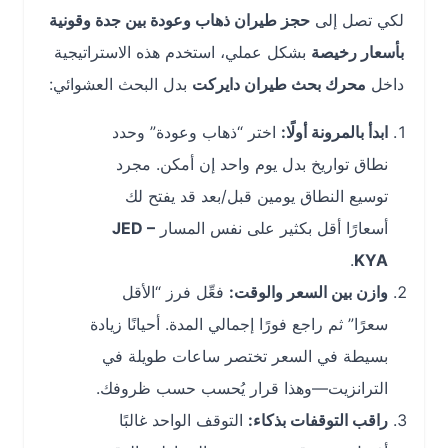
لكي تصل إلى
حجز طيران ذهاب وعودة بين جدة وقونية
بأسعار رخيصة
بشكل عملي، استخدم هذه الاستراتيجية
داخل
محرك بحث طيران دايركت
بدل البحث العشوائي:
ابدأ بالمرونة أولًا:
اختر “ذهاب وعودة” وحدد
نطاق تواريخ بدل يوم واحد إن أمكن. مجرد
توسيع النطاق يومين قبل/بعد قد يفتح لك
أسعارًا أقل بكثير على نفس المسار
JED –
.
KYA
وازن بين السعر والوقت:
فعِّل فرز “الأقل
سعرًا” ثم راجع فورًا إجمالي المدة. أحيانًا زيادة
بسيطة في السعر تختصر ساعات طويلة في
الترانزيت—وهذا قرار يُحسب حسب ظروفك.
راقب التوقفات بذكاء:
التوقف الواحد غالبًا