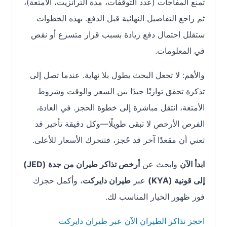
تمنع المفاجآت (عدد التوقفات، مدة الترانزيت، الأمتعة)،
ثم راجع التفاصيل النهائية قبل الدفع. بهذه الخطوات
ستقلل احتمال دفع زيادة بسبب قرار متسرع أو نقص
في المعلومات.
والأهم: لا تجعل البحث يطول بلا نهاية. عندما تصل إلى
تذكرة تحقق توازنًا جيدًا بين السعر والوقت وشروط
الأمتعة، انتقل مباشرة إلى خطوة الحجز. في العادة،
الفرص الأرخص لا تبقى طويلًا—وكل دقيقة تأخير قد
تعني أن مقعدًا آخر قد حُجز، فتتحرك الأسعار للأعلى.
ابدأ الآن
وابحث عن
أرخص تذاكر طيران من جدة (JED)
إلى قونية (KYA)
عبر
طيران دايركت
، وأكمل حجزك
فور ظهور الخيار المناسب لك.
احجز تذاكر الطيران الآن عبر طيران دايركت