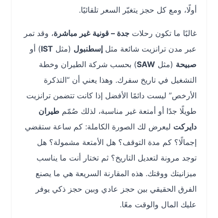
أولًا، ومع كل حجز يتغيّر السعر تلقائيًا.
غالبًا ما تكون رحلات
جدة – قونية
غير مباشرة
، وقد تمر
عبر مدن ترانزيت شائعة مثل
إسطنبول
(مثل
IST
) أو
صبيحة
(مثل
SAW
) بحسب شركة الطيران وخطة
التشغيل في تاريخ سفرك. وهذا يعني أن “التذكرة
الأرخص” ليست دائمًا الأفضل إذا كانت تتضمن ترانزيت
طويلًا جدًا أو أمتعة غير مناسبة، لذلك صُمّم
طيران
دايركت
ليعرض لك الصورة الكاملة: كم ساعة ستقضي
إجمالًا؟ كم مدة التوقف؟ هل الأمتعة مشمولة؟ هل
توجد مرونة لتعديل التاريخ؟ ثم تختار أنت ما يناسب
ميزانيتك ووقتك. هذه المقارنة السريعة هي ما يصنع
الفرق الحقيقي بين حجز عادي وبين حجز ذكي يوفر
عليك المال والوقت معًا.