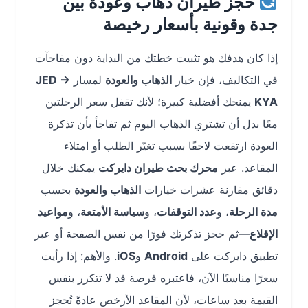
حجز طيران ذهاب وعودة بين
جدة وقونية بأسعار رخيصة
إذا كان هدفك هو تثبيت خطتك من البداية دون مفاجآت
في التكاليف، فإن خيار
الذهاب والعودة
لمسار
JED →
KYA
يمنحك أفضلية كبيرة؛ لأنك تقفل سعر الرحلتين
معًا بدل أن تشتري الذهاب اليوم ثم تفاجأ بأن تذكرة
العودة ارتفعت لاحقًا بسبب تغيّر الطلب أو امتلاء
المقاعد. عبر
محرك بحث طيران دايركت
يمكنك خلال
دقائق مقارنة عشرات خيارات
الذهاب والعودة
بحسب
مدة الرحلة
، و
عدد التوقفات
، و
سياسة الأمتعة
، و
مواعيد
الإقلاع
—ثم حجز تذكرتك فورًا من نفس الصفحة أو عبر
تطبيق دايركت على
Android
و
iOS
. والأهم: إذا رأيت
سعرًا مناسبًا الآن، فاعتبره فرصة قد لا تتكرر بنفس
القيمة بعد ساعات، لأن المقاعد الأرخص عادةً تُحجز