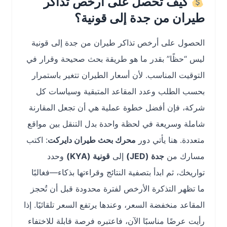
كيف تحصل على أرخص تذاكر
طيران من جدة إلى قونية؟
الحصول على أرخص تذاكر طيران من جدة إلى قونية
ليس “حظًا” بقدر ما هو طريقة بحث صحيحة وقرار في
التوقيت المناسب. لأن أسعار الطيران تتغير باستمرار
بحسب الطلب وعدد المقاعد المتبقية وسياسات كل
شركة، فإن أفضل خطوة عملية هي أن تجعل المقارنة
شاملة وسريعة في لحظة واحدة بدل التنقل بين مواقع
متعددة. هنا يأتي دور
محرك بحث طيران دايركت
: اكتب
مسارك من
جدة (JED)
إلى
قونية (KYA)
وحدد
تواريخك، ثم ابدأ بتصفية النتائج وقراءتها بذكاء—فغالبًا
ما تظهر التذكرة الأرخص لفترة محدودة قبل أن تُحجز
المقاعد منخفضة السعر، وعندها يرتفع السعر تلقائيًا. إذا
رأيت عرضًا مناسبًا الآن، فاعتبره فرصة قابلة للاختفاء