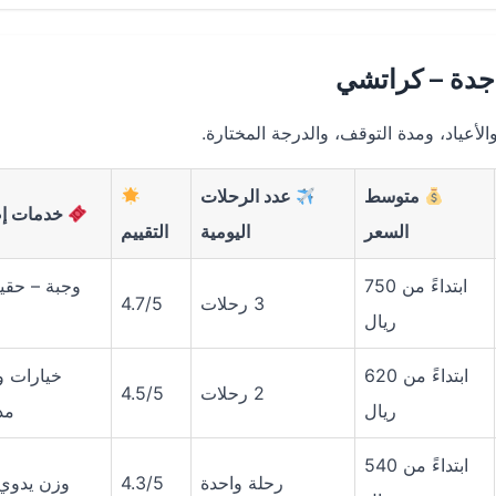
جدة – كراتشي
أعياد، ومدة التوقف، والدرجة المختارة.
متوسط
عدد الرحلات
خدمات إض
السعر
اليومية
التقييم
ابتداءً من 750
3 رحلات
4.7/5
ريال
ابتداءً من 620
خيارات و
2 رحلات
4.5/5
ريال
مد
ابتداءً من 540
رحلة واحدة
4.3/5
وزن يدوي