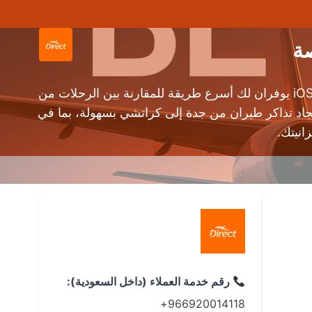
إذا كنت تبحث عن حجز طيران من جدة إلى كراتشي بأفضل الأسعار، فإن منصة دايركت وتطبيق دايركت للأندرويد والـ iOS يوفران لك أسرع طريقة للمقارنة بين الرحلات من
(KHI). يتيح لك محرك بحث طيران دايركت إيجاد تذاكر طيران من جدة إلى كراتشي بسهولة، بما في
نيتك.
رقم خدمة العملاء (داخل السعودية):
966920014118+