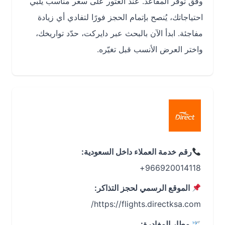
وفق توفر المقاعد. عند العثور على سعر مناسب يلبي
احتياجاتك، يُنصح بإتمام الحجز فورًا لتفادي أي زيادة
مفاجئة. ابدأ الآن بالبحث عبر دايركت، حدّد تواريخك،
واختر العرض الأنسب قبل تغيّره.
رقم خدمة العملاء داخل السعودية:
966920014118+
الموقع الرسمي لحجز التذاكر:
https://flights.directksa.com/
مطار المغادرة: