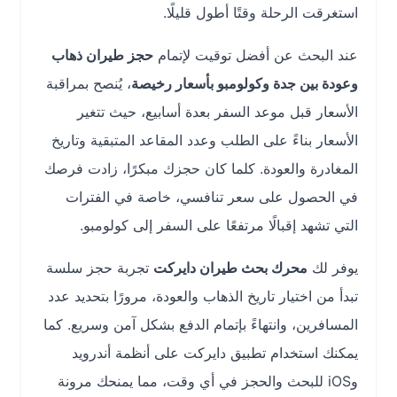
استغرقت الرحلة وقتًا أطول قليلًا.
عند البحث عن أفضل توقيت لإتمام
حجز طيران ذهاب
وعودة بين جدة وكولومبو بأسعار رخيصة
، يُنصح بمراقبة
الأسعار قبل موعد السفر بعدة أسابيع، حيث تتغير
الأسعار بناءً على الطلب وعدد المقاعد المتبقية وتاريخ
المغادرة والعودة. كلما كان حجزك مبكرًا، زادت فرصك
في الحصول على سعر تنافسي، خاصة في الفترات
التي تشهد إقبالًا مرتفعًا على السفر إلى كولومبو.
يوفر لك
محرك بحث طيران دايركت
تجربة حجز سلسة
تبدأ من اختيار تاريخ الذهاب والعودة، مرورًا بتحديد عدد
المسافرين، وانتهاءً بإتمام الدفع بشكل آمن وسريع. كما
يمكنك استخدام تطبيق دايركت على أنظمة أندرويد
وiOS للبحث والحجز في أي وقت، مما يمنحك مرونة