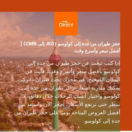
حجز طيران من جدة إلى كولومبو (JED إلى CMB) |
أفضل سعر وأسرع وقت
إذا كنت تبحث عن حجز طيران من جدة إلى
كولومبو بأفضل سعر وأسرع وقت، فأنت في
المكان الصحيح. عبر محرك بحث طيران دايركت
يمكنك مقارنة أسعار تذاكر طيران من جدة إلى
كولومبو واختيار أنسب الرحلات خلال دقائق. لا
تنتظر حتى ترتفع الأسعار، احجز الآن واستفد من
أفضل العروض المتاحة يوميًا على حجز طيران من
جدة إلى كولومبو.