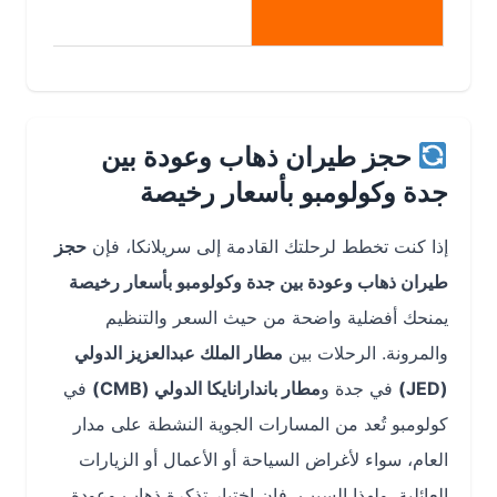
غالبًا أرخص
حجز طيران ذهاب وعودة بين
جدة وكولومبو بأسعار رخيصة
إذا كنت تخطط لرحلتك القادمة إلى سريلانكا، فإن
حجز
طيران ذهاب وعودة بين جدة وكولومبو بأسعار رخيصة
يمنحك أفضلية واضحة من حيث السعر والتنظيم
والمرونة. الرحلات بين
مطار الملك عبدالعزيز الدولي
(JED)
في جدة و
مطار باندارانايكا الدولي (CMB)
في
كولومبو تُعد من المسارات الجوية النشطة على مدار
العام، سواء لأغراض السياحة أو الأعمال أو الزيارات
العائلية. ولهذا السبب، فإن اختيار تذكرة ذهاب وعودة