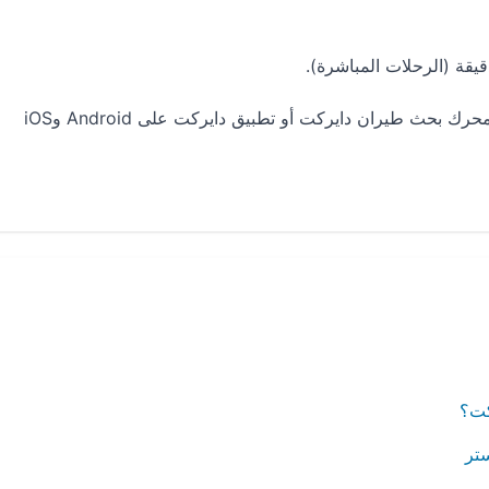
ث طيران دايركت أو تطبيق دايركت على Android وiOS
كت؟
تر