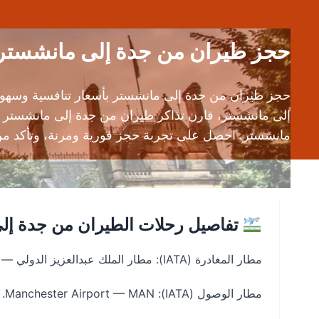
حجز طيران من جدة إلى مانشستر (JED إلى MAN) | قارن تذاكر الطي
إلى مانشستر، قارن تذاكر طيران من جدة إلى مانشستر
مانشستر. احصل على تجربة حجز فورية ومرنة، وتأكد من ا
تفاصيل رحلات الطيران من جدة إل
مطار المغادرة (IATA): مطار الملك عبدالعزيز الدولي — JED. مطار الملك عبدالعزيز الدولي
مطار الوصول (IATA): Manchester Airport — MAN. مطار مانشستر