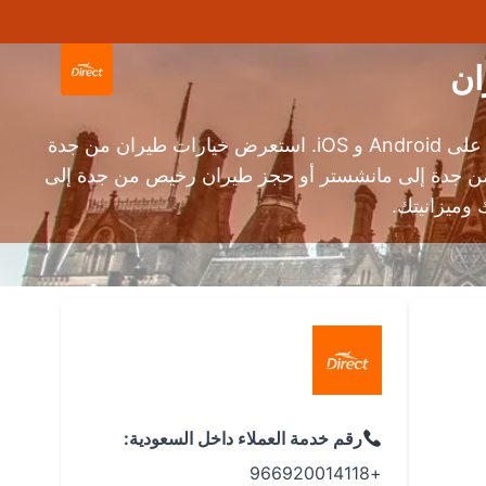
حجز طيران من جدة إلى مانشستر بأسعار تنافسية وسهولة لا مثيل لها عبر محرك بحث طيران دايركت وتطبيق دايركت على Android و iOS. استعرض خيارات طيران من جدة
من جدة إلى مانشستر أو حجز طيران رخيص من جدة إلى
وميزانيتك.
رقم خدمة العملاء داخل السعودية:
+966920014118