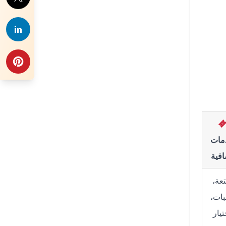
مات
افية
تعة،
ات،
تيار