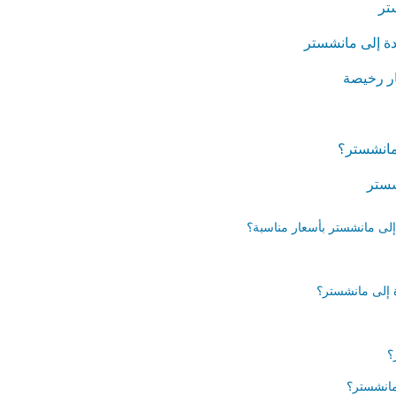
تر
دة إلى مانشستر
ر رخيصة
مانشستر؟
شستر