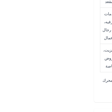
مقعد
مات
رفيه،
رجال
عمال
نزيت،
وض
صة
 محرك