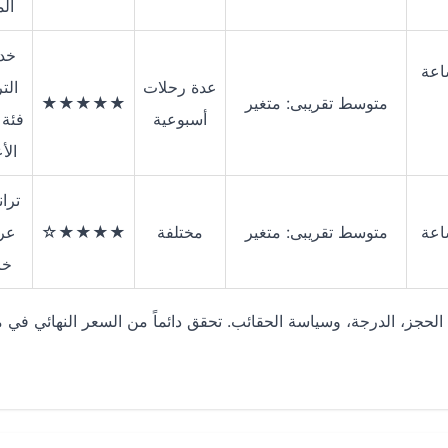
ال
خد
لى 14 ساعة
عدة رحلات
الت
متوسط تقريبى: متغير
★★★★★
أسبوعية
فئة 
الأ
ترا
متوسط تقريبى: متغير
مختلفة
★★★★☆
عر
خا
الحجز، الدرجة، وسياسة الحقائب. تحقق دائماً من السعر النهائي في