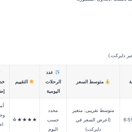
ر دايركت.)
عدد
ة
متوسط السعر
الرحلات
التقييم
خد
اليومية
إض
أم
متوسط تقريبى: متغير
محدد
وجب
(اعرض السعر في
حسب
★★★★☆
اخ
دايركت)
اليوم