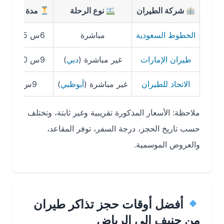
شركة الطيران
نوع الرحلة
مدة الرحلة
متو
الخطوط السعودية
مباشرة
6س 45د
3,200 ر
طيران الإمارات
غير مباشرة (
دبي
)
9س 30د
2,800 ر
الاتحاد للطيران
غير مباشرة (
أبوظبي
)
9س
2,750 ر
ملاحظة: الأسعار المذكورة تقريبية وغير ثابتة، وتختلف
حسب تاريخ الحجز، درجة السفر، توفر المقاعد،
والعروض الموسمية.
أفضل أوقات حجز تذاكر طيران
من جنيف إلى الرياض