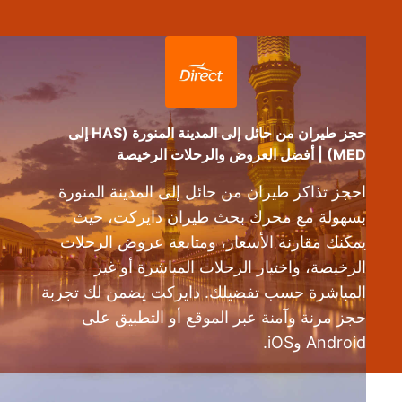
حجز طيران من حائل إلى المدينة المنورة (HAS إلى
MED) | أفضل العروض والرحلات الرخيصة
احجز تذاكر طيران من حائل إلى المدينة المنورة
بسهولة مع محرك بحث طيران دايركت، حيث
يمكنك مقارنة الأسعار، ومتابعة عروض الرحلات
الرخيصة، واختيار الرحلات المباشرة أو غير
المباشرة حسب تفضيلك. دايركت يضمن لك تجربة
حجز مرنة وآمنة عبر الموقع أو التطبيق على
Android وiOS.