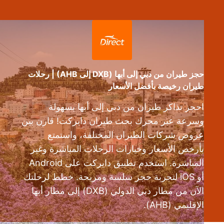
حجز طيران من دبي إلى أبها (DXB إلى AHB) | رحلات
طيران رخيصة بأفضل الأسعار
احجز تذاكر طيران من دبي إلى أبها بسهولة
وسرعة عبر محرك بحث طيران دايركت! قارن بين
عروض شركات الطيران المختلفة، واستمتع
بأرخص الأسعار وخيارات الرحلات المباشرة وغير
المباشرة. استخدم تطبيق دايركت على Android
أو iOS لتجربة حجز سلسة ومريحة. خطط لرحلتك
الآن من مطار دبي الدولي (DXB) إلى مطار أبها
الإقليمي (AHB).