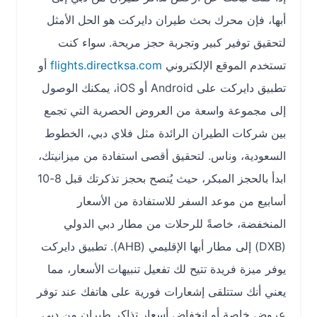
أبها، فإن محرك بحث طيران دايركت هو الحل الأمثل
لتحقيق توفير كبير وتجربة حجز مريحة. سواء كنت
تستخدم الموقع الإلكتروني
flights.directksa.com
أو
تطبيق دايركت على Android أو iOS، يمكنك الوصول
إلى مجموعة واسعة من العروض الحصرية التي تجمع
بين شركات الطيران الرائدة مثل فلاي دبي، الخطوط
السعودية، وناس. لتحقيق أقصى استفادة من ميزانيتك،
ابدأ بالحجز المبكر، حيث يُنصح بحجز تذكرتك قبل 8-10
أسابيع من موعد السفر للاستفادة من الأسعار
المنخفضة، خاصةً للرحلات من مطار دبي الدولي
(DXB) إلى مطار أبها الإقليمي (AHB). تطبيق دايركت
يوفر ميزة فريدة تتيح لك تفعيل تنبيهات الأسعار، مما
يعني أنك ستتلقى إشعارات فورية على هاتفك عند توفر
عروض خاصة أو انخفاض أسعار تذاكر طيران من دبي