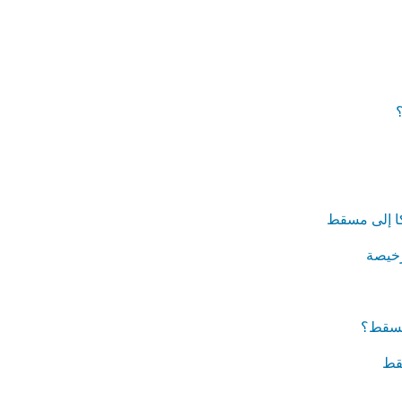
كا إلى مسقط
رخيصة
مسقط؟
قط