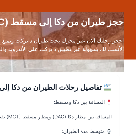
حجز طيران من دكا إلى مسقط (DAC إلى MCT) | عروض رحلات طيران رخيصة
احجز رحلتك الآن عبر محرك بحث طيران دايركت وتمتع ب
الأنسب لك بسهولة عبر تطبيق دايركت على الأندرويد والـ iOS. حجز طيران من دكا إلى مسقط بأرخص الأسعار وأسرع تجربة حجز ممكنة مع دايرك
تفاصيل رحلات الطيران من دكا إل
المسافة بين دكا ومسقط:
المسافة بين مطار دكا (DAC) ومطار مسقط (MCT) تقدر بحوالي 3250-3300 كيلومتر.
متوسط مدة الطيران: