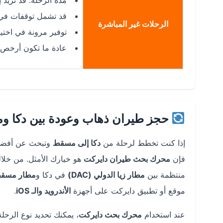
مدة الرحلة: قد تزيد إلى 8-12 ساعة أو أكثر، حسب المحطة 
قد تشمل توقفات في 
الرحلات غير المباشرة
توفير مرونة في اختي
عادة ما تكون أرخص م
حجز طيران ذهاب وعودة بين دكا و
إذا كنت تخطط لرحلة من
دكا إلى مسقط
وتبحث عن أفضل
فإن
محرك بحث طيران دايركت
هو خيارك الأمثل. من خلال
منتظمة بين
مطار زيا الدولي (DAC)
في دكا و
مطار مسقط ال
موقع أو تطبيق دايركت على أجهزة
الأندرويد والـ iOS
.
عند استخدام
محرك بحث دايركت
، يمكنك تحديد نوع الرح