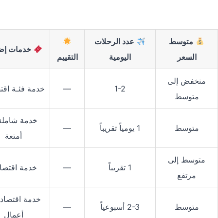
متوسط
عدد الرحلات
خدمات إضا
السعر
اليومية
التقييم
منخفض إلى
1-2
––
خدمة فئـة اقت
متوسط
خدمة شاملة
متوسط
1 يومياً تقريباً
––
أمتعة
متوسط إلى
1 تقريباً
––
خدمة اقتصاد
مرتفع
خدمة اقتصادي
متوسط
2-3 أسبوعياً
––
أعمال