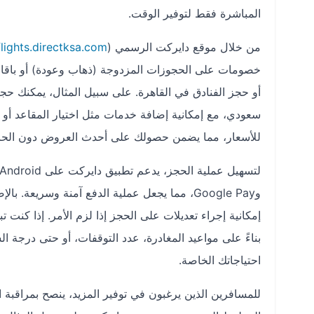
المباشرة فقط لتوفير الوقت.
من خلال موقع دايركت الرسمي (
flights.directksa.com
خصومات على الحجوزات المزدوجة (ذهاب وعودة) أو باقات 
سعودي، مع إمكانية إضافة خدمات مثل اختيار المقاعد أو 
للأسعار، مما يضمن حصولك على أحدث العروض دون الحاج
وGoogle Pay، مما يجعل عملية الدفع آمنة وسري
إمكانية إجراء تعديلات على الحجز إذا لزم الأمر. إذا ك
بناءً على مواعيد المغادرة، عدد التوقفات، أو حتى درجة ا
احتياجاتك الخاصة.
للمسافرين الذين يرغبون في توفير المزيد، ينصح بمراقبة 