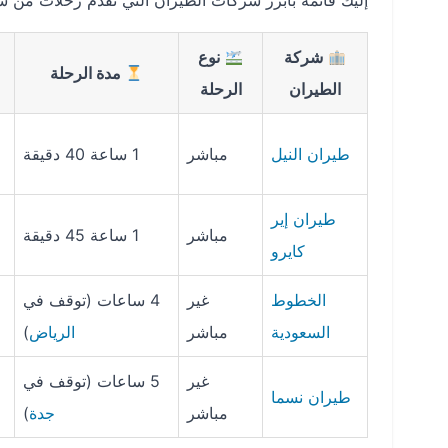
إليك قائمة بأبرز شركات الطيران التي تقدم رحلات من سكاكا (AJF) إلى القاهر
شركة
نوع
مدة الرحلة
الطيران
الرحلة
طيران النيل
مباشر
1 ساعة 40 دقيقة
طيران إير
مباشر
1 ساعة 45 دقيقة
كايرو
الخطوط
غير
4 ساعات (توقف في
السعودية
مباشر
الرياض
)
غير
5 ساعات (توقف في
طيران نسما
مباشر
جدة
)