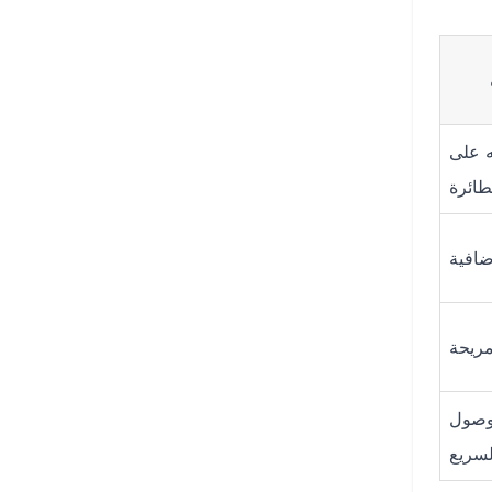
ه على
طائرة
ضافية
مريحة
وصول
لسريع