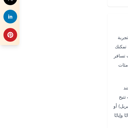
جربة
واجهة سهلة الاستخدام تمكنك
إلى مطار القاهرة الدولي (CAI). سواء كنت تسافر
مئات
ند
تتيح
ريل) أو
وإيابًا