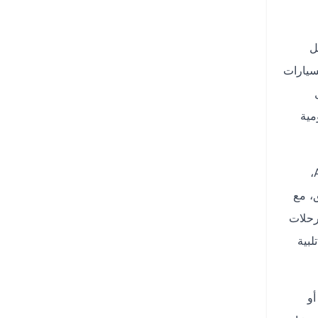
ل
سيارات
ن حوالي 620 ريال
مية
لتسهيل عملية الحجز، يدعم تطبيق دايركت على Android وiOS خيارات دفع متعددة، بما في ذلك البطاقات البنكية، Apple Pay،
ق، مع
رحلات
لبية
أو