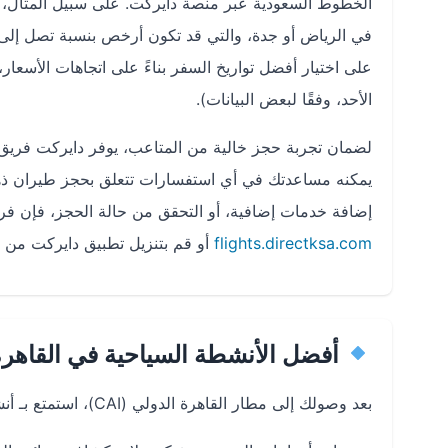
الخطوط السعودية عبر منصة دايركت. على سبيل المثال، قد
على اختيار أفضل تواريخ السفر بناءً على اتجاهات الأسعار
الأحد، وفقًا لبعض البيانات).
يمكنه مساعدتك في أي استفسارات تتعلق بحجز طيران ذهاب
إضافة خدمات إضافية، أو التحقق من حالة الحجز، فإن فريق
flights.directksa.com
أو قم بتنزيل تطبيق دايركت من متجر Google Play أو App Store لتجربة حجز 
أفضل الأنشطة السياحية في القاهر
بعد وصولك إلى مطار القاهرة الدولي (CAI)، استمتع بـ أنشطة سياحية القاهرة التي تجمع بين التاريخ والثقافة: