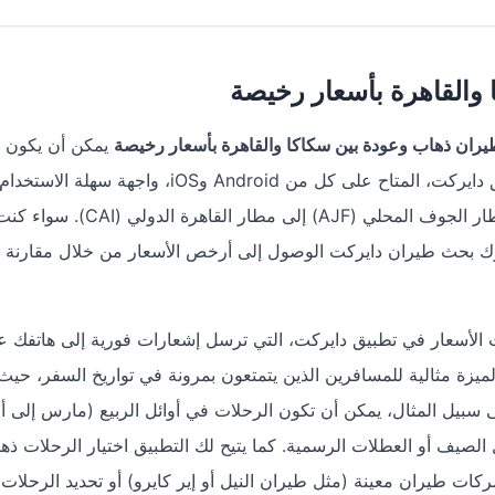
والقاهرة بأسعار رخيصة
ران ذهاب وعودة بين سكاكا والقاهرة بأسعار رخيصة
يمكن أن يكون ت
سهلة وموفرة مع محرك بحث طيران دايركت. يوفر تطبيق دايركت، المتاح على كل من Android وiOS، 
من العثور على أفضل العروض على تذاكر الطيران من مطار الجوف المحلي (AJF) 
حرك بحث طيران دايركت الوصول إلى أرخص الأسعار من خلال مقارنة 
 الأسعار في تطبيق دايركت، التي ترسل إشعارات فورية إلى هاتفك ع
ميزة مثالية للمسافرين الذين يتمتعون بمرونة في تواريخ السفر، حيث 
سبيل المثال، يمكن أن تكون الرحلات في أوائل الربيع (مارس إلى أب
يف أو العطلات الرسمية. كما يتيح لك التطبيق اختيار الرحلات ذهابًا 
ات طيران معينة (مثل طيران النيل أو إير كايرو) أو تحديد الرحلات