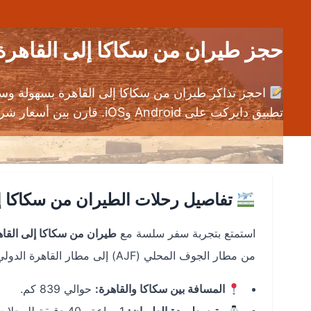
حجز طيران من سكاكا إلى القاهرة (AJF إلى CAI) | رحلات طيران رخ
احجز تذاكر طيران من سكاكا إلى القاهرة بسهولة و
تطبيق دايركت على Android وiOS. قارن بين أسعار شركات الطيران المختلفة واحجز رحلتك بأقل تكلفة ممكنة.
تفاصيل رحلات الطيران من سكاكا إ
استمتع بتجربة سفر سلسة مع
طيران من سكاكا إلى القاه
من مطار الجوف المحلي (AJF) إلى مطار القاهرة الدولي (CAI).
المسافة بين سكاكا والقاهرة:
حوالي 839 كم.