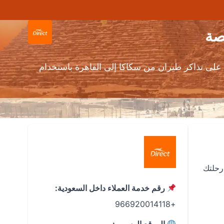
ى تذاكر طيران من سكاكا إلى القاهرة باستخدام
رحلتك
رقم خدمة العملاء داخل السعودية:
+966920014118