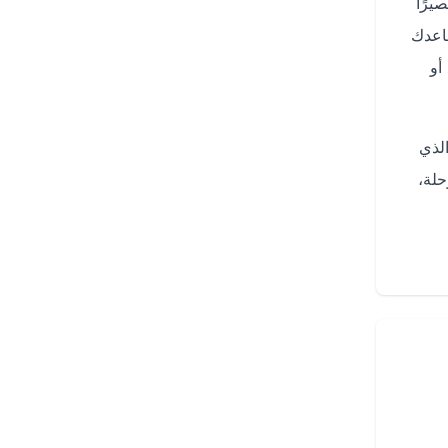
يرًا
ية تساعدك
أو
 فريق دعم عملاء متاح على مدار الساعة عبر الرقم +966920014118، والذي
حلة،