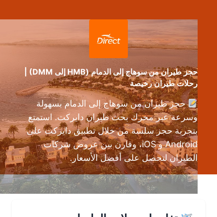
حجز طيران من سوهاج إلى الدمام (HMB إلى DMM) |
رحلات طيران رخيصة
حجز طيران من سوهاج إلى الدمام بسهولة
وسرعة عبر محرك بحث طيران دايركت. استمتع
بتجربة حجز سلسة من خلال تطبيق دايركت على
Android و iOS، وقارن بين عروض شركات
الطيران لتحصل على أفضل الأسعار.