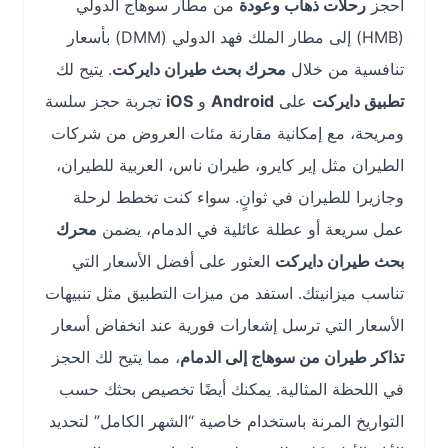
احجز
رحلات ذهاب وعودة
من مطار سوهاج الدولي
(HMB) إلى مطار الملك فهد الدولي (DMM) بأسعار
تنافسية من خلال
محرك بحث طيران دايركت
. يتيح لك
تطبيق دايركت
على
Android
و
iOS
تجربة حجز سلسة
ومريحة، مع إمكانية مقارنة مئات العروض من شركات
الطيران مثل إير كايرو، طيران ناس، العربية للطيران،
وجازيرا للطيران في ثوانٍ. سواء كنت تخطط لرحلة
عمل سريعة أو عطلة عائلية في الدمام، يضمن
محرك
بحث طيران دايركت
العثور على أفضل الأسعار التي
تناسب ميزانيتك. استفد من ميزات التطبيق مثل تنبيهات
الأسعار التي ترسل إشعارات فورية عند انخفاض أسعار
تذاكر طيران من سوهاج إلى الدمام
، مما يتيح لك الحجز
في اللحظة المثالية. يمكنك أيضًا تخصيص بحثك حسب
التواريخ المرنة باستخدام خاصية “الشهر الكامل” لتحديد