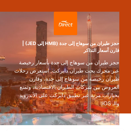
حجز طيران من سوهاج إلى جدة (HMB إلى JED) |
قارن أسعار التذاكر
حجز طيران من سوهاج إلى جدة بأسعار رخيصة
عبر محرك بحث طيران دايركت. استعرض رحلات
طيران رخيصة من سوهاج إلى جدة، وقارن
العروض بين شركات الطيران الاقتصادية، وتمتع
بخيارات مرنة عبر تطبيق دايركت على الأندرويد
والـ iOS.