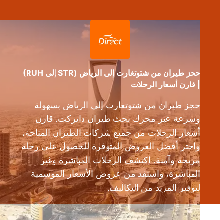
حجز طيران من شتوتغارت إلى الرياض (STR إلى RUH)
| قارن أسعار الرحلات
حجز طيران من شتوتغارت إلى الرياض بسهولة
وسرعة عبر محرك بحث طيران دايركت. قارن
أسعار الرحلات من جميع شركات الطيران المتاحة،
واختر أفضل العروض المتوفرة للحصول على رحلة
مريحة وآمنة. اكتشف الرحلات المباشرة وغير
المباشرة، واستفد من عروض الأسعار الموسمية
لتوفير المزيد من التكاليف.