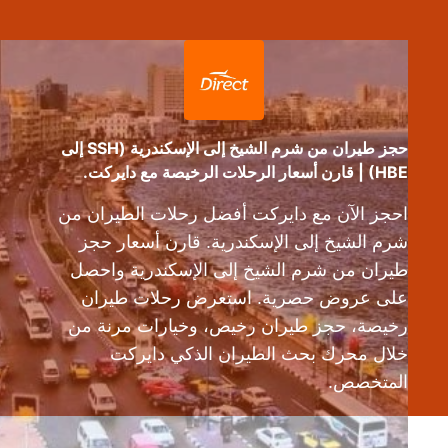
حجز طيران من شرم الشيخ إلى الإسكندرية (SSH إلى
HBE) | قارن أسعار الرحلات الرخيصة مع دايركت.
احجز الآن مع دايركت أفضل رحلات الطيران من
شرم الشيخ إلى الإسكندرية. قارن أسعار حجز
طيران من شرم الشيخ إلى الإسكندرية واحصل
على عروض حصرية. استعرض رحلات طيران
رخيصة، حجز طيران رخيص، وخيارات مرنة من
خلال محرك بحث الطيران الذكي دايركت
المتخصص.