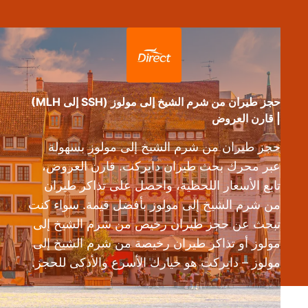
حجز طيران من شرم الشيخ إلى مولوز (SSH إلى MLH)
| قارن العروض
حجز طيران من شرم الشيخ إلى مولوز بسهولة
عبر محرك بحث طيران دايركت. قارن العروض،
تابع الأسعار اللحظية، واحصل على تذاكر طيران
من شرم الشيخ إلى مولوز بأفضل قيمة. سواء كنت
تبحث عن حجز طيران رخيص من شرم الشيخ إلى
مولوز أو تذاكر طيران رخيصة من شرم الشيخ إلى
مولوز – دايركت هو خيارك الأسرع والأذكى للحجز.