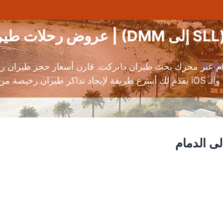
ة
م عبر محرك بحث طيران دايركت. قارن أسعار حجز طيران رخ
حلات موثوقة.
ى الدمام