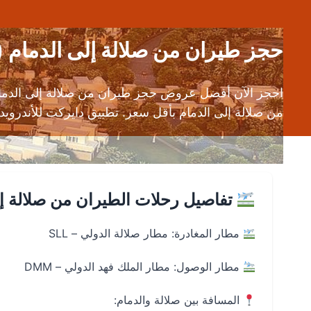
حجز طيران من صلالة إلى الدمام (SLL إلى DMM) | عروض رحلات طيران رخيص
احجز الآن أفضل عروض حجز طيران من صلالة إلى الدما
من صلالة إلى الدمام بأقل سعر. تطبيق دايركت للأندرويد والـ iOS يقدم لك أسرع طريقة لإيجاد تذاكر طيران رخيصة من صلالة إلى الدمام مع مواعيد دقيقة ور
تفاصيل رحلات الطيران من صلالة إل
مطار المغادرة: مطار صلالة الدولي – SLL
مطار الوصول: مطار الملك فهد الدولي – DMM
المسافة بين صلالة والدمام: