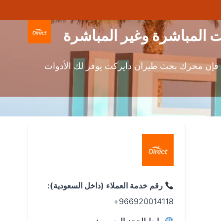
، فإن محرك بحث طيران دايركت يوفر لك الأدوات
رقم خدمة العملاء (داخل السعودية):
966920014118+