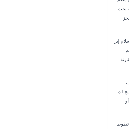
ك بحث
جز
ام إير
م
ارنة
ف
يح لك
و
خطوط