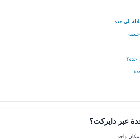
الة إلى جدة
رخيصة
 جدة؟
دة
دة عبر دايركت؟
مكان واحد