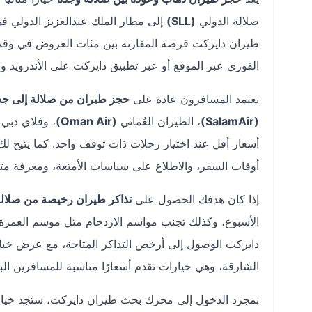
صلالة الدولي
(SLL)
إلى مطار الملك عبدالعزيز الدولي 
طيران دايركت فرصة المقارنة بين مئات العروض في وقت
الفوري عبر الموقع أو عبر تطبيق دايركت على الأندرويد والـ OS
يعتمد المسافرون عادة على
حجز طيران من صلالة إلى جد
(SalamAir)
، الطيران العُماني
(Oman Air)
، وفلاي دبي
أسعار أقل عند اختيار رحلات ذات توقف واحد. كما يتيح لك
أوقات السفر، والاطلاع على سياسات الأمتعة، ومعرفة مت
إذا كان هدفك الحصول على
تذاكر طيران رخيصة من صلالة
الأسبوع، وكذلك تجنب مواسم الازدحام مثل موسم العمرة، ع
دايركت الوصول إلى أرخص التذاكر المتاحة، مع عرض خيار
الشارقة، وهي خيارات تقدم أسعارًا مناسبة للمسافرين الب
بمجرد الدخول إلى محرك بحث طيران دايركت، ستجد خيا