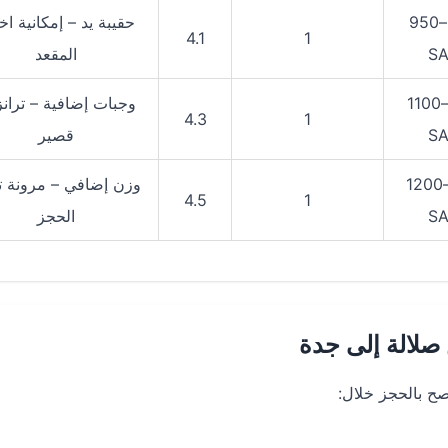
650–950
حقيبة يد – إمكانية اخت
4.1
1
S
المقعد
850–1100
وجبات إضافية – تران
4.3
1
S
قصير
900–1200
وزن إضافي – مرونة تغ
4.5
1
S
الحجز
صلالة إلى جدة
ح بالحجز خلال: