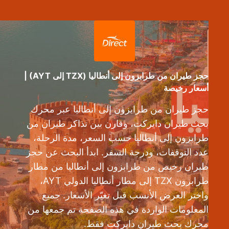
حجز طيران من طرابزون إلى أنطاليا (TZX إلى AYT) |
أسعار رخيصة
حجز طيران من طرابزون إلى أنطاليا عبر محرك
بحث طيران دايركت، وقارن بين تذاكر طيران من
طرابزون إلى أنطاليا حسب السعر، مدة الرحلة،
عدد التوقفات، ودرجة السفر. ابدأ البحث عن حجز
طيران رخيص من طرابزون إلى أنطاليا من مطار
طرابزون TZX إلى مطار أنطاليا الدولي AYT،
واختر العرض الأنسب قبل تغيّر الأسعار. جميع
المعلومات الواردة في هذه الصفحة تم جمعها من
محرك بحث طيران دايركت فقط.