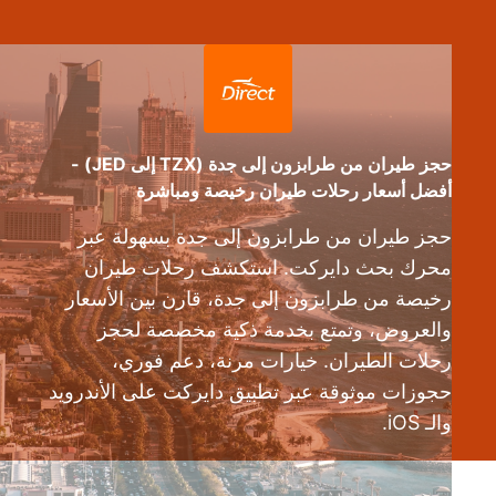
حجز طيران من طرابزون إلى جدة (TZX إلى JED) -
أفضل أسعار رحلات طيران رخيصة ومباشرة
حجز طيران من طرابزون إلى جدة بسهولة عبر
محرك بحث دايركت. استكشف رحلات طيران
رخيصة من طرابزون إلى جدة، قارن بين الأسعار
والعروض، وتمتع بخدمة ذكية مخصصة لحجز
رحلات الطيران. خيارات مرنة، دعم فوري،
حجوزات موثوقة عبر تطبيق دايركت على الأندرويد
والـ iOS.