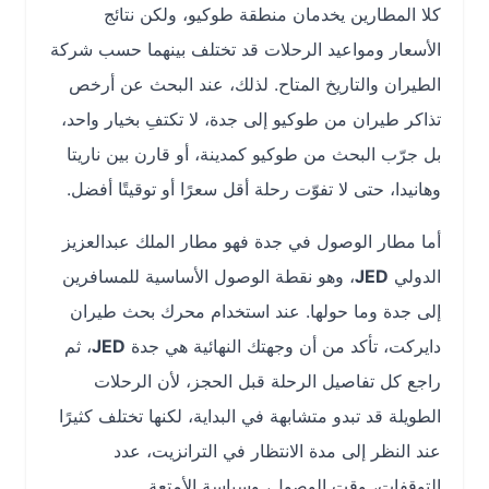
كلا المطارين يخدمان منطقة طوكيو، ولكن نتائج
الأسعار ومواعيد الرحلات قد تختلف بينهما حسب شركة
الطيران والتاريخ المتاح. لذلك، عند البحث عن أرخص
تذاكر طيران من طوكيو إلى جدة، لا تكتفِ بخيار واحد،
بل جرّب البحث من طوكيو كمدينة، أو قارن بين ناريتا
وهانيدا، حتى لا تفوّت رحلة أقل سعرًا أو توقيتًا أفضل.
أما مطار الوصول في جدة فهو مطار الملك عبدالعزيز
الدولي
JED
، وهو نقطة الوصول الأساسية للمسافرين
إلى جدة وما حولها. عند استخدام محرك بحث طيران
دايركت، تأكد من أن وجهتك النهائية هي جدة
JED
، ثم
راجع كل تفاصيل الرحلة قبل الحجز، لأن الرحلات
الطويلة قد تبدو متشابهة في البداية، لكنها تختلف كثيرًا
عند النظر إلى مدة الانتظار في الترانزيت، عدد
التوقفات، وقت الوصول، وسياسة الأمتعة.