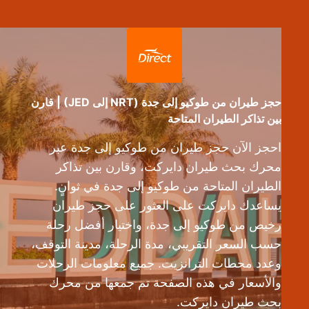
حجز طيران من طوكيو إلى جدة (NRT إلى JED) | قارن
بين تذاكر الطيران المتاحة
احجز الآن حجز طيران من طوكيو إلى جدة عبر
محرك بحث طيران دايركت، وقارن بين تذاكر
الطيران المتاحة من طوكيو إلى جدة في ثوانٍ.
يساعدك دايركت على العثور على حجز طيران
رخيص من طوكيو إلى جدة، واختيار أفضل رحلة
حسب السعر التقريبي، مدة الرحلة، مدينة التوقف،
وعدد محطات الترانزيت. جميع معلومات الرحلات
والأسعار في هذه الصفحة تم جمعها من محرك
بحث طيران دايركت.