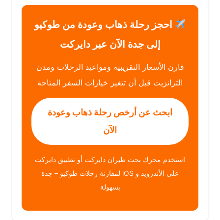
احجز رحلة ذهاب وعودة من طوكيو
إلى جدة الآن عبر دايركت
قارن الأسعار التقريبية ومواعيد الرحلات ومدن
الترانزيت قبل أن تتغير خيارات السفر المتاحة
ابحث عن أرخص رحلة ذهاب وعودة
الآن
استخدم محرك بحث طيران دايركت أو تطبيق دايركت
على الأندرويد و iOS لمقارنة رحلات طوكيو – جدة
بسهولة