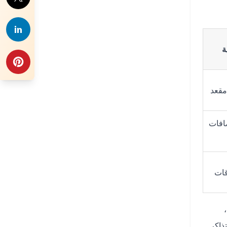
ة
مقعد
افات
قات
ذاكر