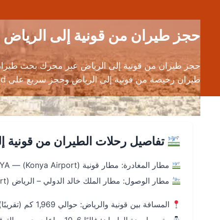
حجز طيران من قونية إلى الرياض (KYA إلى RUH) | قارن تذاكر الطيرا
حجز طيران من قونية إلى الرياض عبر محرك بحث طيران د
طيران رخيصة من قونية إلى الرياض وحجز سريع على Android وiOS.
تفاصيل رحلات الطيران من قونية إ
مطار المغادرة: مطار قونية (Konya Airport) — IATA: KYA
مطار الوصول: مطار الملك خالد الدولي – الرياض (King Khalid International Airport) — IATA: RUH
المسافة بين قونية والرياض: حوالي 1,969 كم (تقريبًا).