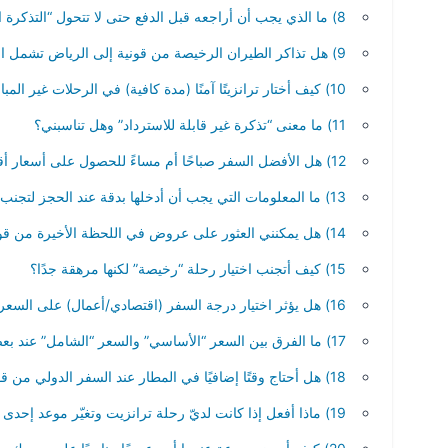
8) ما الذي يجب أن أراجعه قبل الدفع حتى لا تتحول “التذكرة الرخيصة” إلى “تذكرة مكلفة”؟
9) هل تذاكر الطيران الرخيصة من قونية إلى الرياض تشمل الأمتعة؟
10) كيف أختار ترانزيتًا آمنًا (مدة كافية) في الرحلات غير المباشرة؟
11) ما معنى “تذكرة غير قابلة للاسترداد” وهل تناسبني؟
12) هل الأفضل السفر صباحًا أم مساءً للحصول على أسعار أقل؟
13) ما المعلومات التي يجب أن أدخلها بدقة عند الحجز لتجنب مشاكل المطار؟
14) هل يمكنني العثور على عروض في اللحظة الأخيرة من قونية إلى الرياض؟
15) كيف أتجنب اختيار رحلة “رخيصة” لكنها مرهقة جدًا؟
16) هل يؤثر اختيار درجة السفر (اقتصادي/أعمال) على السعر بشكل كبير؟
17) ما الفرق بين السعر “الأساسي” والسعر “الشامل” عند بعض الشركات؟
18) هل أحتاج وقتًا إضافيًا في المطار عند السفر الدولي من قونية إلى الرياض؟
19) ماذا أفعل إذا كانت لديّ رحلة ترانزيت وتغيّر موعد إحدى الرحلات؟