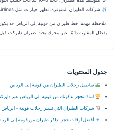
متوسط مدة الطيران: غالبًا 6–10 ساعات حسب التوقف (ترانزيت) ومدة الانتظار.
شركات الطيران المتوفرة: تظهر خيارات مثل Turkish Airlines وPegasus وflynas بحسب التاريخ والتوفر.
ملاحظة مهمة: خط طيران من قونية إلى الرياض قد يكون
يفضّل المقارنة دائمًا عبر محرك بحث طيران دايركت قبل 
جدول المحتويات
تفاصيل رحلات الطيران من قونية إلى الرياض
لماذا تحجز تذكرتك من قونية إلى الرياض عبر دايرك
شركات الطيران التي تسير رحلات قونية - الرياض
أفضل أوقات حجز تذاكر طيران من قونية إلى الريا