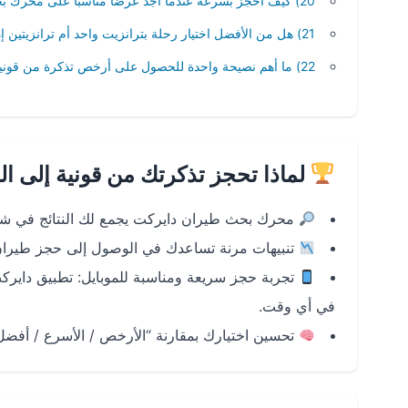
20) كيف أحجز بسرعة عندما أجد عرضًا مناسبًا على محرك بحث طيران دايركت؟
21) هل من الأفضل اختيار رحلة بترانزيت واحد أم ترانزيتين إذا كان هدفي السعر؟
22) ما أهم نصيحة واحدة للحصول على أرخص تذكرة من قونية إلى الرياض؟
لماذا تحجز تذكرتك من قونية إلى ا
محرك بحث طيران دايركت يجمع لك النتائج في شاش
تنبيهات مرنة تساعدك في الوصول إلى حجز طيران
في أي وقت.
تحسين اختيارك بمقارنة “الأرخص / الأسرع / أفضل