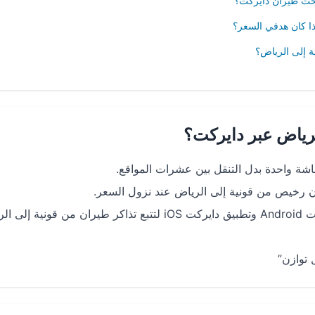
لرياض عبر دايركت؟
ة واحدة بدل التنقل بين عشرات المواقع.
 رخيص من قونية إلى الرياض عند نزول السعر.
تجربة حجز سريعة ومناسبة للموبايل: تطبيق دايركت Android وتطبيق دايركت iOS لتتبع تذاكر طيران من قوني
 توازن”