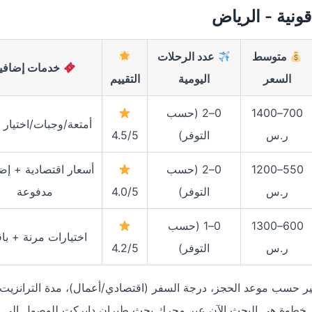
ونية - الرياض
متوسط
عدد الرحلات
خدمات إضافي
السعر
اليومية
التقييم
700–1400
0–2 (حسب
أمتعة/وجبات/اختيار 
ر.س
التوفر)
4.5/5
550–1200
0–2 (حسب
أسعار اقتصادية + إض
ر.س
التوفر)
4.0/5
مدفوعة
600–1300
0–1 (حسب
اختيارات مرنة + با
ر.س
التوفر)
4.2/5
 تتغير حسب موعد الحجز، درجة السفر (اقتصادي/أعمال)، مدة الترانزيت،
 خطوة هي البحث الآن عبر محرك بحث طيران دايركت للوصول إلى ت