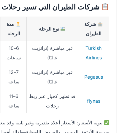
شركات الطيران التي تسير رحلات ق
شركة
مدة
نوع الرحلة
الطيران
الرحلة
Turkish
غير مباشرة (ترانزيت
6–10
Airlines
غالبًا)
ساعات
غير مباشرة (ترانزيت
7–12
Pegasus
غالبًا)
ساعة
قد تظهر كخيار عبر ربط
6–11
flynas
رحلات
ساعة
تنويه الأسعار: الأسعار أعلاه تقديرية وغير ثابتة وقد
سياسة الأمتعة، الموسم، والعروض اللحظية—لذلك أفضل