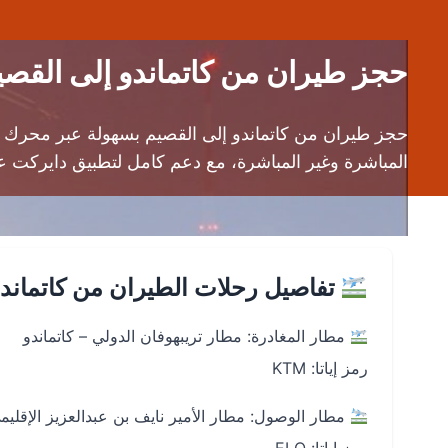
حجز طيران من كاتماندو إلى القصيم (KTM إلى ELQ) | قارن أسعار تذاكر 
حجز طيران من كاتماندو إلى القصيم بسهولة عبر محرك 
المباشرة وغير المباشرة، مع دعم كامل لتطبيق دايركت على ال
تفاصيل رحلات الطيران من كاتماندو
مطار المغادرة: مطار تريبهوفان الدولي – كاتماندو
رمز إياتا: KTM
مطار الوصول: مطار الأمير نايف بن عبدالعزيز الإقليم