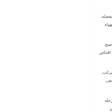
مفضلة،
ولة
وضيح
اقتناص
يركت،
فر،
رحلة
ن