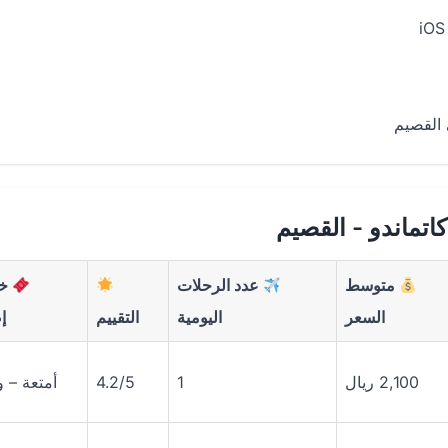
 القصيم
تماندو - القصيم
متوسط
عدد الرحلات
خد
السعر
اليومية
التقييم
إ
2,100 ريال
1
4.2/5
أمتعة – 