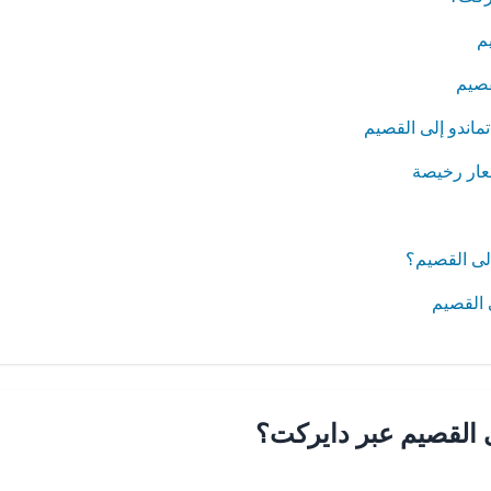
م
قصيم
ماندو إلى القصيم
عار رخيصة
لى القصيم؟
 القصيم
ى القصيم عبر دايركت؟