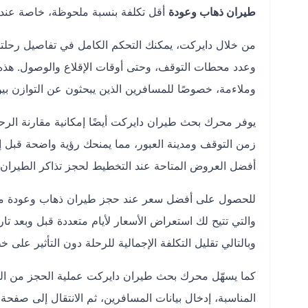
طيران ذهاب وعودة
أقل تكلفة بنسبة ملحوظة، خاصة عند اخ
من خلال دايركت، يمكنك التحكم الكامل في تفاصيل رحلتك، 
وعدد محطات التوقف، وحتى أوقات الإقلاع والوصول. هذه
وملاءمة، خصوصًا للمسافرين الذين يبحثون عن التوازن بي
يوفر محرك بحث طيران دايركت أيضًا إمكانية مقارنة الرحل
زمن التوقف ومدينة العبور، مما يمنحك رؤية واضحة قبل 
أفضل العروض المتاحة عند التخطيط لحجز تذاكر الطيران ذه
للحصول على أفضل سعر عند حجز طيران ذهاب وعودة من كا
والتي تتيح لك استعراض الأسعار لأيام متعددة قبل وبعد ت
وبالتالي تقليل التكلفة الإجمالية للرحلة دون التأثير على 
كما يسهّل محرك بحث طيران دايركت عملية الحجز من البدا
المناسبة، إدخال بيانات المسافرين، ثم الانتقال إلى صفح