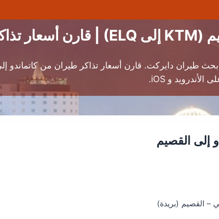
الطيران
بحث طيران دايركت. قارن أسعار تذاكر طيران من كاتماندو 
أندرويد و iOS.
 إلى القصيم
ي – القصيم (بريدة)