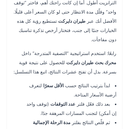
الترانزيت أطول. أما إن كانت راحتك أهم، فاختر “توقف
واحد” وقلّل مدة الانتظار حتى لو كان السعر أعلى قليلًا.
الأفضل أنك عبر
طيران دايركت
تستطيع رؤية كل هذه
الخيارات جنبًا إلى جنب، فتختار أرخص تذكرة تناسبك
دون مفاجآت.
رابعًا: استخدم استراتيجية “التصفية المتدرجة” داخل
محرك بحث طيران دايركت
للحصول على نتيجة قوية
بسرعة. بدل أن تفتح عشرات النتائج، اتبع هذا التسلسل:
ابدأ بترتيب النتائج حسب
الأقل سعرًا
لتعرف
أرضية الأسعار المتاحة.
بعد ذلك فعّل فلتر
عدد التوقفات
(توقف واحد
إن أمكن) لتجنب المسارات المرهقة جدًا.
ثم قلّص النتائج بفلتر
مدة الرحلة الإجمالية