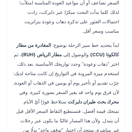
السعر تضاعف أو أن مواعيد العودة المناسبة امتلأت؛
لذلك كلما بدأت البحث مبكرًا عبر دايركت، زادت
احتمالات العثور على تذكرة ذهاب وعودة بترانزيت
مناسب وسعر أقل.
ابدأ بتحديد خط سير الرحلة بوضوح:
المغادرة من مطار
كالكوتا (CCU)
والوصول إلى
مطار الرياض (RUH)
، ثم
اختر “ذهاب وعودة” وحدد تواريخك الأساسية. بعد ذلك،
استخدم ميزة المرونة في التواريخ إن كانت متاحة لديك:
جرّب تقديم أو تأخير يوم أو يومين في الذهاب أو العودة،
لأن فرق يوم واحد قد يغير السعر بصورة كبيرة. وفي
محرك بحث طيران دايركت
ستلاحظ فورًا أيّ الأيام
تمنحك قيمة أفضل، فتستطيع التقاط السعر الأقل قبل
أن يتبدل. ولأن هذا المسار غالبًا ما يكون عبر رحلات
غير مباشرة، ستجد أن اختيار “توقف واحد” بدلًا من