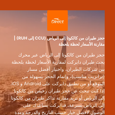
حجز طيران من كالكوتا إلى الرياض (CCU إلى RUH) |
مقارنة الأسعار لحظة بلحظة
حجز طيران من كالكوتا إلى الرياض عبر محرك
بحث طيران دايركت لمقارنة الأسعار لحظة بلحظة
بين شركات الطيران، واختيار أفضل مسار
(ترانزيت مناسب)، وإتمام الحجز بسهولة من
الموقع أو من تطبيق دايركت على Android و iOS.
إذا كنت تبحث عن حجز طيران رخيص من كالكوتا
إلى الرياض أو تريد مقارنة تذاكر طيران من كالكوتا
إلى الرياض بسرعة، فدايركت يساعدك على
الوصول لأفضل خيار حسب التاريخ والدرجة ومدة