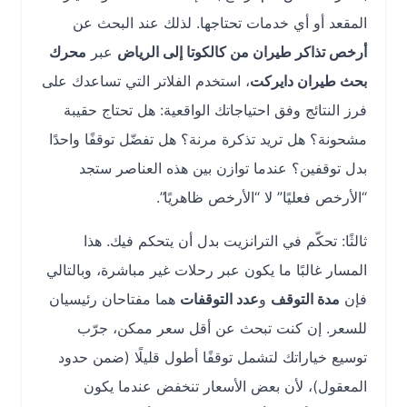
المقعد أو أي خدمات تحتاجها. لذلك عند البحث عن
أرخص تذاكر طيران من كالكوتا إلى الرياض
عبر
محرك
بحث طيران دايركت
، استخدم الفلاتر التي تساعدك على
فرز النتائج وفق احتياجاتك الواقعية: هل تحتاج حقيبة
مشحونة؟ هل تريد تذكرة مرنة؟ هل تفضّل توقفًا واحدًا
بدل توقفين؟ عندما توازن بين هذه العناصر ستجد
“الأرخص فعليًا” لا “الأرخص ظاهريًا”.
ثالثًا: تحكّم في الترانزيت بدل أن يتحكم فيك. هذا
المسار غالبًا ما يكون عبر رحلات غير مباشرة، وبالتالي
فإن
مدة التوقف
و
عدد التوقفات
هما مفتاحان رئيسيان
للسعر. إن كنت تبحث عن أقل سعر ممكن، جرّب
توسيع خياراتك لتشمل توقفًا أطول قليلًا (ضمن حدود
المعقول)، لأن بعض الأسعار تنخفض عندما يكون