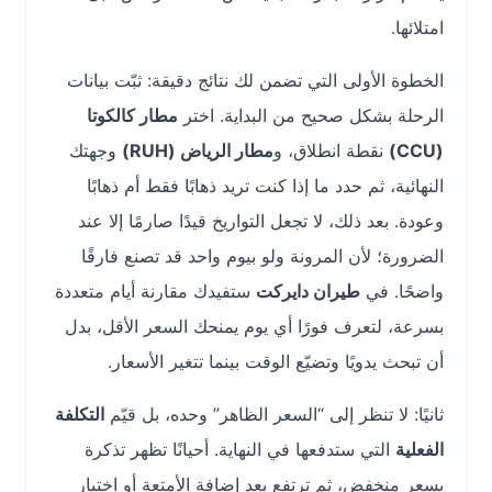
امتلائها.
الخطوة الأولى التي تضمن لك نتائج دقيقة: ثبّت بيانات
الرحلة بشكل صحيح من البداية. اختر
مطار كالكوتا
(CCU)
نقطة انطلاق، و
مطار الرياض (RUH)
وجهتك
النهائية، ثم حدد ما إذا كنت تريد ذهابًا فقط أم ذهابًا
وعودة. بعد ذلك، لا تجعل التواريخ قيدًا صارمًا إلا عند
الضرورة؛ لأن المرونة ولو بيوم واحد قد تصنع فارقًا
واضحًا. في
طيران دايركت
ستفيدك مقارنة أيام متعددة
بسرعة، لتعرف فورًا أي يوم يمنحك السعر الأقل، بدل
أن تبحث يدويًا وتضيّع الوقت بينما تتغير الأسعار.
ثانيًا: لا تنظر إلى “السعر الظاهر” وحده، بل قيّم
التكلفة
الفعلية
التي ستدفعها في النهاية. أحيانًا تظهر تذكرة
بسعر منخفض، ثم ترتفع بعد إضافة الأمتعة أو اختيار