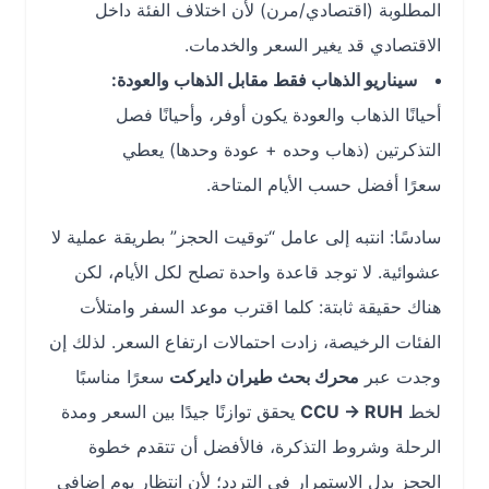
المطلوبة (اقتصادي/مرن) لأن اختلاف الفئة داخل
الاقتصادي قد يغير السعر والخدمات.
سيناريو الذهاب فقط مقابل الذهاب والعودة:
أحيانًا الذهاب والعودة يكون أوفر، وأحيانًا فصل
التذكرتين (ذهاب وحده + عودة وحدها) يعطي
سعرًا أفضل حسب الأيام المتاحة.
سادسًا: انتبه إلى عامل “توقيت الحجز” بطريقة عملية لا
عشوائية. لا توجد قاعدة واحدة تصلح لكل الأيام، لكن
هناك حقيقة ثابتة: كلما اقترب موعد السفر وامتلأت
الفئات الرخيصة، زادت احتمالات ارتفاع السعر. لذلك إن
وجدت عبر
محرك بحث طيران دايركت
سعرًا مناسبًا
لخط
CCU → RUH
يحقق توازنًا جيدًا بين السعر ومدة
الرحلة وشروط التذكرة، فالأفضل أن تتقدم خطوة
الحجز بدل الاستمرار في التردد؛ لأن انتظار يوم إضافي