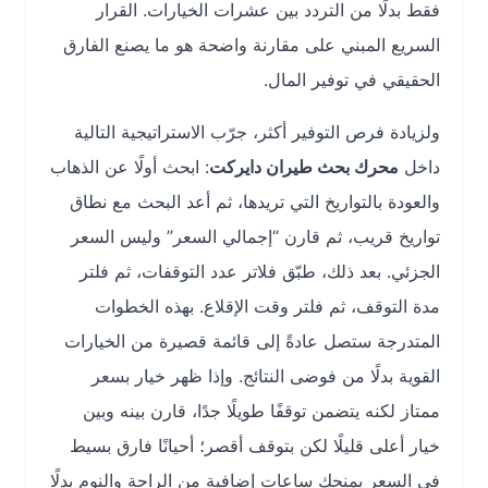
فقط بدلًا من التردد بين عشرات الخيارات. القرار
السريع المبني على مقارنة واضحة هو ما يصنع الفارق
الحقيقي في توفير المال.
ولزيادة فرص التوفير أكثر، جرّب الاستراتيجية التالية
داخل
محرك بحث طيران دايركت
: ابحث أولًا عن الذهاب
والعودة بالتواريخ التي تريدها، ثم أعد البحث مع نطاق
تواريخ قريب، ثم قارن “إجمالي السعر” وليس السعر
الجزئي. بعد ذلك، طبّق فلاتر عدد التوقفات، ثم فلتر
مدة التوقف، ثم فلتر وقت الإقلاع. بهذه الخطوات
المتدرجة ستصل عادةً إلى قائمة قصيرة من الخيارات
القوية بدلًا من فوضى النتائج. وإذا ظهر خيار بسعر
ممتاز لكنه يتضمن توقفًا طويلًا جدًا، قارن بينه وبين
خيار أعلى قليلًا لكن بتوقف أقصر؛ أحيانًا فارق بسيط
في السعر يمنحك ساعات إضافية من الراحة والنوم بدلًا