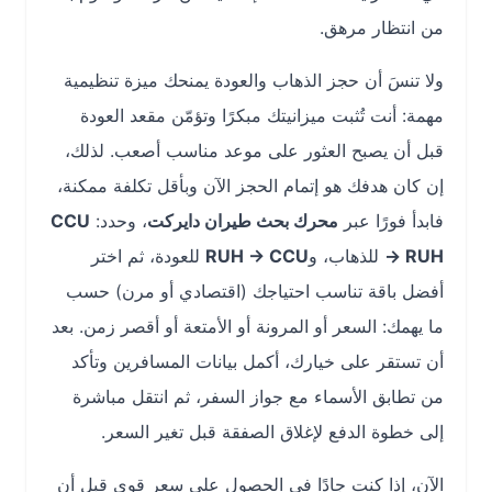
من انتظار مرهق.
ولا تنسَ أن حجز الذهاب والعودة يمنحك ميزة تنظيمية
مهمة: أنت تُثبت ميزانيتك مبكرًا وتؤمّن مقعد العودة
قبل أن يصبح العثور على موعد مناسب أصعب. لذلك،
إن كان هدفك هو إتمام الحجز الآن وبأقل تكلفة ممكنة،
فابدأ فورًا عبر
محرك بحث طيران دايركت
، وحدد:
CCU
→ RUH
للذهاب، و
RUH → CCU
للعودة، ثم اختر
أفضل باقة تناسب احتياجك (اقتصادي أو مرن) حسب
ما يهمك: السعر أو المرونة أو الأمتعة أو أقصر زمن. بعد
أن تستقر على خيارك، أكمل بيانات المسافرين وتأكد
من تطابق الأسماء مع جواز السفر، ثم انتقل مباشرة
إلى خطوة الدفع لإغلاق الصفقة قبل تغير السعر.
الآن، إذا كنت جادًا في الحصول على سعر قوي قبل أن