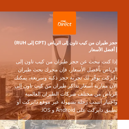
حجز طيران من كيب تاون إلى الرياض (CPT إلى RUH)
| أفضل الأسعار
إذا كنت تبحث عن حجز طيران من كيب تاون إلى
الرياض بأفضل الأسعار، فإن محرك بحث طيران
دايركت يوفّر لك تجربة حجز ذكية وسريعة، يمكنك
الآن مقارنة أسعار تذاكر طيران من كيب تاون إلى
الرياض من مختلف شركات الطيران العالمية
واختيار أنسب رحلة بسهولة عبر موقع دايركت أو
تطبيق دايركت على Android و iOS.