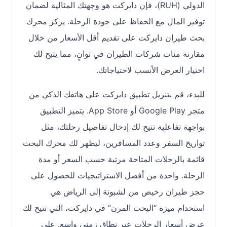
الدولي (RUH)، فإن دايركت هو وجهتك المثالية لضمان
توفير المال مع الحفاظ على جودة الرحلة. يركز محرك
بحث طيران دايركت على تقديم أقل الأسعار من خلال
مقارنة مئات شركات الطيران في ثوانٍ، مما يتيح لك
اختيار العرض الأنسب لاحتياجاتك.
للبدء، قم بتنزيل تطبيق دايركت على هاتفك الذكي من
متجر Google Play أو App Store. يتميز التطبيق
بواجهة تفاعلية تتيح لك إدخال تفاصيل رحلتك، مثل
تواريخ السفر وعدد المسافرين، ليظهر لك محرك البحث
قائمة بالرحلات المتاحة مرتبة حسب السعر أو مدة
الرحلة. واحدة من أفضل الاستراتيجيات للحصول على
حجز طيران رخيص من لشبونة إلى الرياض هي
استخدام ميزة “البحث المرن” في دايركت، التي تتيح لك
عرض أسعار الرحلات عبر نطاق زمني واسع. على