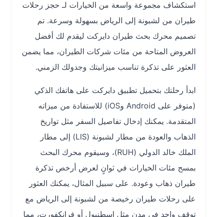
استكشاف مجموعة واسعة من الخيارات لـ حجز رحلات
طيران من لشبونة إلى الرياض بسهولة وسرعة. تم
تصميم محرك بحث طيران دايركت ليقدم لك أفضل
العروض المتاحة من مئات شركات الطيران، مما يضمن
العثور على تذكرة تناسب ميزانيتك وجدولك الزمني.
ابدأ رحلتك بتحميل تطبيق دايركت على هاتفك الذكي
(متوفر على Android وiOS) للاستفادة من ميزاته
المتقدمة. يمكنك إدخال تفاصيل السفر مثل تواريخ
الذهاب والعودة من مطار لشبونة (LIS) إلى مطار
الملك خالد الدولي (RUH)، وسيقوم محرك البحث
بمسح مئات الخيارات في ثوانٍ لعرض أرخص تذكرة
طيران ذهاب وعودة. على سبيل المثال، يمكنك العثور
على رحلات طيران رخيصة من لشبونة إلى الرياض مع
توقف واحد في مدن مثل إسطنبول أو فرانكفورت، مما