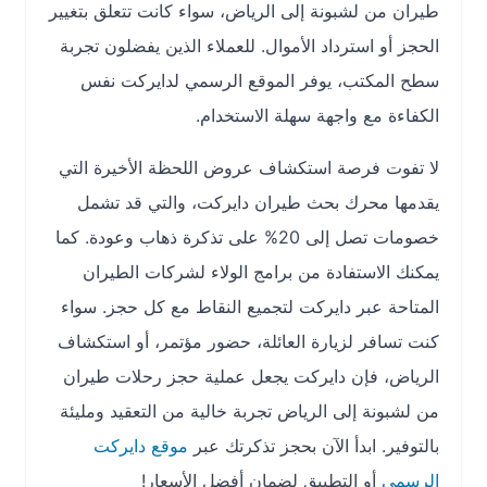
طيران من لشبونة إلى الرياض، سواء كانت تتعلق بتغيير
الحجز أو استرداد الأموال. للعملاء الذين يفضلون تجربة
سطح المكتب، يوفر الموقع الرسمي لدايركت نفس
الكفاءة مع واجهة سهلة الاستخدام.
لا تفوت فرصة استكشاف عروض اللحظة الأخيرة التي
يقدمها محرك بحث طيران دايركت، والتي قد تشمل
خصومات تصل إلى 20% على تذكرة ذهاب وعودة. كما
يمكنك الاستفادة من برامج الولاء لشركات الطيران
المتاحة عبر دايركت لتجميع النقاط مع كل حجز. سواء
كنت تسافر لزيارة العائلة، حضور مؤتمر، أو استكشاف
الرياض، فإن دايركت يجعل عملية حجز رحلات طيران
من لشبونة إلى الرياض تجربة خالية من التعقيد ومليئة
بالتوفير. ابدأ الآن بحجز تذكرتك عبر
موقع دايركت
الرسمي
أو التطبيق لضمان أفضل الأسعار!