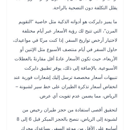
يقلل التكلفة دون التضحية بالراحة.
ما يميز دايركت هو أدواته الذكية مثل خاصية “التقويم
المرن”، التي تتيح لك رؤية الأسعار عبر أيام مختلفة
لاختيار أرخص تواريخ السفر. إذا كنت مرنًا في مواعيدك،
حاول السفر في أيام منتصف الأسبوع مثل الإثنين أو
الأربعاء، حيث تكون الأسعار عادةً أقل مقارنةً بالعطلات
الأسبوعية. بالإضافة إلى ذلك، يوفر تطبيق دايركت
تنبيهات أسعار مخصصة ترسل إليك إشعارات فورية عند
انخفاض أسعار تذكرة الطيران على خط سير لشبونة –
الرياض، مما يضمن عدم تفويت أي عرض.
لتحقيق أقصى استفادة من حجز طيران رخيص من
لشبونة إلى الرياض، ننصح بالحجز المبكر قبل 6 إلى 8
أسابيع على الأقل من موعد السفر. يساعدك محرك