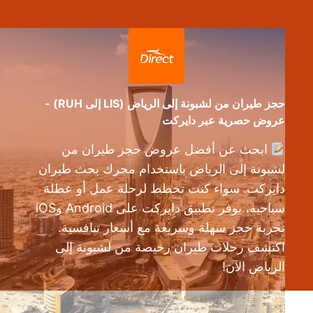
حجز طيران من لشبونة إلى الرياض (LIS إلى RUH) -
عروض حصرية عبر دايركت
ابحث عن أفضل عروض حجز طيران من
لشبونة إلى الرياض باستخدام محرك بحث طيران
دايركت. سواء كنت تخطط لرحلة عمل أو عطلة
سياحية، يوفر تطبيق دايركت على Android وiOS
تجربة حجز سهلة وسريعة مع أسعار تنافسية.
اكتشف رحلات طيران رخيصة من لشبونة إلى
الرياض الآن!