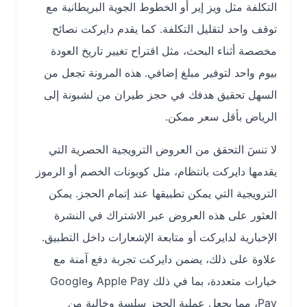
التكلفة مثل ويز إير أو الخطوط الجوية البريطانية مع
توقف واحد لتقليل التكلفة. كما يقدم دايركت نصائح
مخصصة أثناء البحث، مثل اقتراح تغيير تاريخ العودة
بيوم واحد لتوفير مبلغ إضافي. هذه المرونة تجعل من
السهل تحقيق هدفك في حجز طيران من لشبونة إلى
الرياض بأقل سعر ممكن.
لا تنسَ التحقق من العروض الترويجية الحصرية التي
يقدمها دايركت بانتظام، مثل كوبونات الخصم أو الرموز
الترويجية التي يمكن تطبيقها عند إتمام الحجز. يمكن
العثور على هذه العروض عبر الاشتراك في النشرة
الإخبارية لدايركت أو متابعة الإشعارات داخل التطبيق.
علاوة على ذلك، يضمن دايركت تجربة دفع آمنة مع
خيارات متعددة، بما في ذلك Apple Pay وGoogle
Pay، مما يجعل عملية الحجز سلسة وخالية من