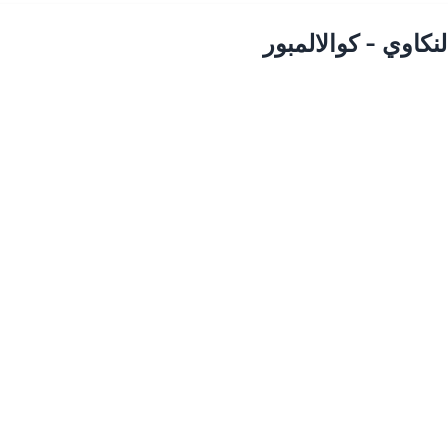
كاوي - كوالالمبور