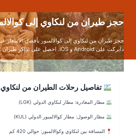
حجز طيران من لنكاوي إلى كوالالمبور (LGK إلى KUL) | قار
حجز طيران من لنكاوي إلى كوالالمبور بأفضل الأسعار ع
دايركت على Android و iOS. احصل على تذاكر طيران من لنكاوي إلى كوالالمبور بسرعة وأمان.
تفاصيل رحلات الطيران من لنكاوي إ
مطار المغادرة: مطار لنكاوي الدولي (LGK)
مطار الوصول: مطار كوالالمبور الدولي (KUL)
المسافة بين لنكاوي وكوالالمبور: حوالي 420 كم