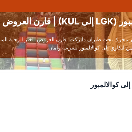
ن العروض
بر محرك بحث طيران دايركت. قارن العروض، اختر الرحلة المن
لى كوالالمبور