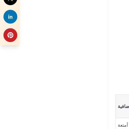
افية
أمتعة