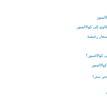
لمبور
اوي إلى كوالالمبور
أسعار رخيصة
كوالالمبور؟
والالمبور
أرخص سعر؟