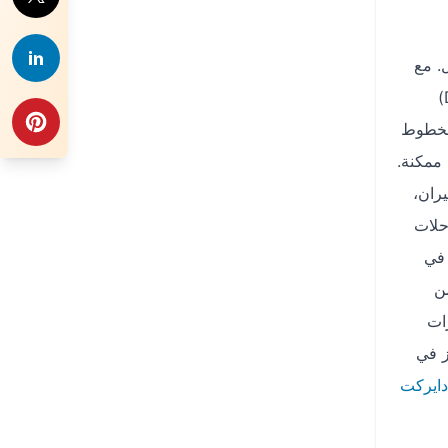
. مع
محرك بحث طيران دايركت، يمكنك بسهولة العثور على أفضل العروض على تذاكر الطيران من مانيلا (MNL) إلى الدمام (DMM)
مثل الخطوط
 ممكنة.
ران،
حلات
 في
كرتك قبل 6-8 أسابيع من
ات
ز في
دايركت