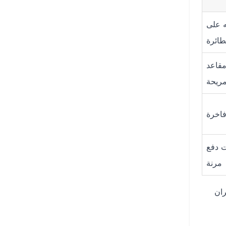
ه على
طائرة
مقاعد
ريحة
ت دفع
مرنة
ران