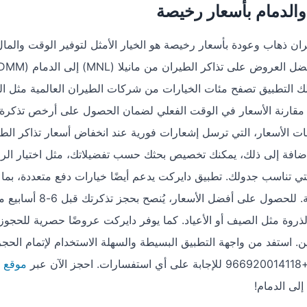
والدمام بأسعار رخيصة
ان ذهاب وعودة بأسعار رخيصة هو الخيار الأمثل لتوفير الوقت والمال
طبيق دايركت المتوفر على أندرويد وiOS. يتيح لك التطبيق تصفح مئات الخيارات من شركات الطيران العالمية 
ية مقارنة الأسعار في الوقت الفعلي لضمان الحصول على أرخص تذكرة
 الأسعار، التي ترسل إشعارات فورية عند انخفاض أسعار تذاكر الطي
إضافة إلى ذلك، يمكنك تخصيص بحثك حسب تفضيلاتك، مثل اختيار الر
لتي تناسب جدولك. تطبيق دايركت يدعم أيضًا خيارات دفع متعددة، بما
ذلك الدفع بالتقسيط، مما يجعل عملية الحجز مريحة ومرنة. للحصول على أفضل الأسعار، يُنصح بحجز تذ
روة مثل الصيف أو الأعياد. كما يوفر دايركت عروضًا حصرية للحجوز
لتين. استفد من واجهة التطبيق البسيطة والسهلة الاستخدام لإتمام الحج
بر
موقع 
لى الدمام!