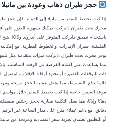
حجز طيران ذهاب وعودة بين مانيلا 
إذا كنت تخطط للسفر من مانيلا إلى الدمام، فإن حجز طير
باستخدام ت
الفلبينية، طيران الإمارات، والخطوط القطرية، مع إمكان
يوفر محرك بحث طيران دايركت ميزات متقدمة مثل تنبيهات
مما يساعدك على اغتنام الفرصة في الوقت المناسب. بال
ذات التوقفات القصيرة أو تحديد أوقات الإقلاع والوصول ا
موعد السفر، خاصة إذا كنت تخطط للسفر خلال مواسم الذ
ذهابًا وإيابًا، مما يقلل التكلفة مقارنة بحجز رحلتين منفص
دقائق، مع دعم عملاء متاح على مدار الساعة عبر الرقم +966920014118 للإجابة على أي استفسارات. احجز الآن ع
أو التطبيق لضمان تجربة سفر اقتصادية ومريحة من مانيلا إ