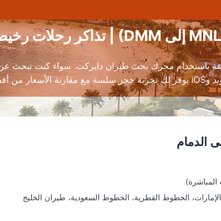
عة باستخدام محرك بحث طيران دايركت. سواء كنت تبحث عن طير
الطيران.
ى الدمام
الإمارات، الخطوط القطرية، الخطوط السعودية، طيران الخليج