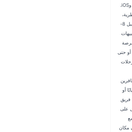
وتطبيق دايركت المتاح على أندرويد وiOS.
رية،
والخطوط السعودية في ثوانٍ، مما يضمن العثور على أفضل الأسعار المتاحة. لتوفير المزيد، يُنصح بحجز تذكرتك مبكرًا، ويفضل قبل 8-
بيهات
فرصة
 أو حتى
رحلات
افرين
ا أو
 فريق
صول على
ع
ي مكان