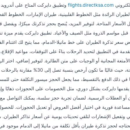
لكتروني
flights.directksa.com
ران الرائدة مثل الخطوط الفلبينية، طيران الإمارات، الخطوط القط
ل قبل مواسم الذروة مثل الصيف والأعياد. تطبيق دايركت يقدم ميزة تن
اض سعر تذكرة الطيران على خط مانيلا-الدمام، مما يتيح لك اغتنام ال
مة في التطبيق لتحديد الرحلات بناءً على التوقفات، مواعيد الإقلاع،
تعة المجانية أو الوجبات على متن الطائرة. لتوفير إضافي، اختر ال
غير المباشرة التي تشمل توقفًا في مدن مثل دبي أو الدوحة، حيث غالبًا ما تكون أرخص بنسبة تصل إلى 30% مقارنة بالرحلات
ما في ذلك الدفع بالتقسيط، مما يجعل الحجز ميسور التكلفة حتى للمس
يقدمها دايركت بشكل دوري، مثل الخصومات على الحجوزات ذهابًا وإيابً
أو العطلات الرسمية. لضمان تجربة حجز سلسة، يمكنك التواصل مع
قم +966920014118 للحصول على مساعدة فورية في اختيار أفضل العروض أو تعديل الحجوزات. للح
 وتفعيل الإشعارات لتلقي تحديثات يومية عن أسعار تذاكر الطيران. م
حتاجه لحجز تذكرة طيران بأقل تكلفة من مانيلا إلى الدمام موجود ف