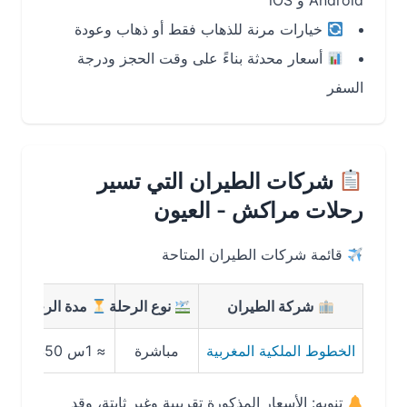
Android و iOS
خيارات مرنة للذهاب فقط أو ذهاب وعودة
أسعار محدثة بناءً على وقت الحجز ودرجة
السفر
شركات الطيران التي تسير
رحلات مراكش - العيون
قائمة شركات الطيران المتاحة
شركة الطيران
نوع الرحلة
مدة الرحلة
متو
الخطوط الملكية المغربية
مباشرة
≈ 1س 50د
من 900 إلى 1400 درهم
تنويه: الأسعار المذكورة تقريبية وغير ثابتة، وقد