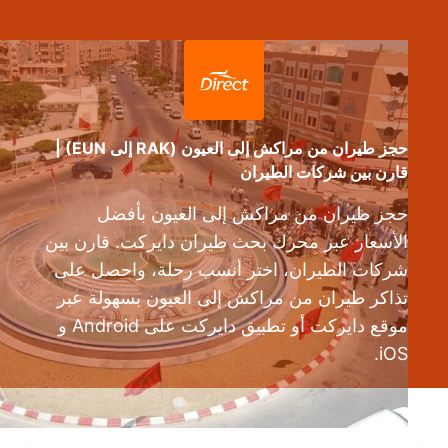
حجز طيران من مراكش إلى العيون (RAK إلى EUN) |
قارن بين شركات الطيران
حجز طيران من مراكش إلى العيون بأفضل
الأسعار عبر محرك بحث طيران دايركت. قارن بين
شركات الطيران، اختر أنسب رحلة، واحصل على
تذاكر طيران من مراكش إلى العيون بسهولة عبر
موقع دايركت أو تطبيق دايركت على Android و
iOS.